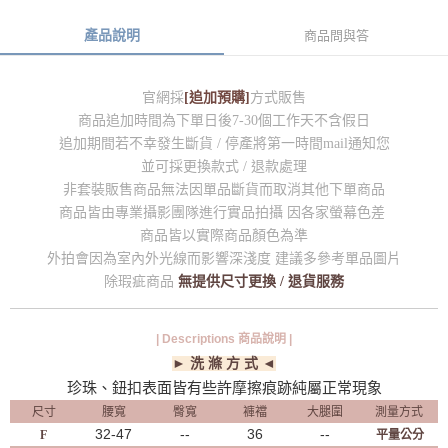
產品說明
商品問與答
官網採
[追加預購]
方式販售
商品追加時間為下單日後7-30個工作天不含假日
追加期間若不幸發生斷貨 / 停產將第一時間mail通知您
並可採更換款式 / 退款處理
非套裝販售商品無法因單品斷貨而取消其他下單商品
商品皆由專業攝影團隊進行實品拍攝 因各家螢幕色差
商品皆以實際商品顏色為準
外拍會因為室內外光線而影響深淺度 建議多參考單品圖片
除瑕疵商品
無提供尺寸更換 / 退貨服務
| Descriptions 商品說明 |
► 洗 滌 方 式 ◄
珍珠、鈕扣表面皆有些許摩擦痕跡純屬正常現象
尺寸
腰寬
臀寬
褲襠
大腿圍
測量方式
32-47
--
36
--
F
平量公分