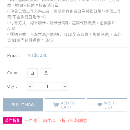
款，逾期系統將直接取消訂單
• 現貨三個工作天內出貨，預購商品到貨日為付款日後7-30個工作
天(不含例假日及休市)
• 付款方式：線上刷卡 / 刷卡分3期 / 超商代碼繳費 / 虛擬帳戶
ATM
• 運送方式：台灣本島[宅配通 / 711&全家取貨 / 郵寄包裹]、海外
買家[順豐到付運費 / EMS]
NT$1080
Price：
Color :
白
黑
Qty :
ADD TO
WISH
BUY IT NOW
CART
LIST
滿件折扣
一件8折／兩件以上7折（無滿額禮）