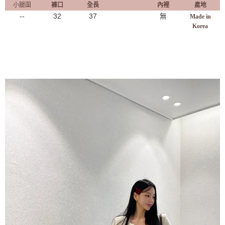
小腿圍
褲口
全長
內裡
產地
--
32
37
無
Made in
Korea