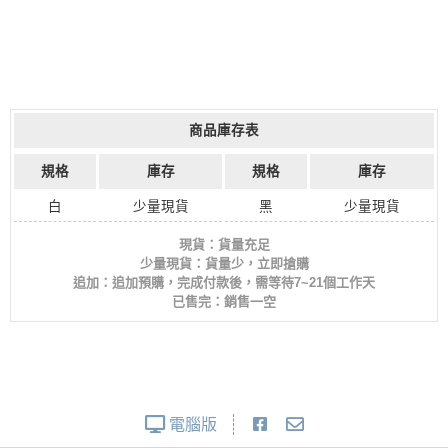
商品庫存表
規格
庫存
規格
庫存
白
少量現貨
黑
少量現貨
現貨：貨量充足
少量現貨：貨量少，立即搶購
追加：追加預購，完成付款後，需等待7~21個工作天
已售完：銷售一空
電腦版