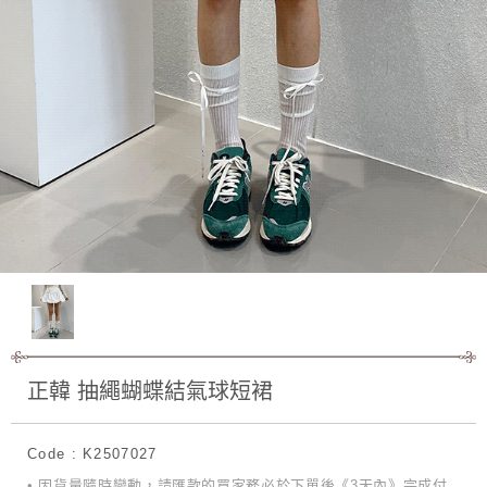
正韓 抽繩蝴蝶結氣球短裙
Code : K2507027
• 因貨量隨時變動，請匯款的買家務必於下單後《3天內》完成付