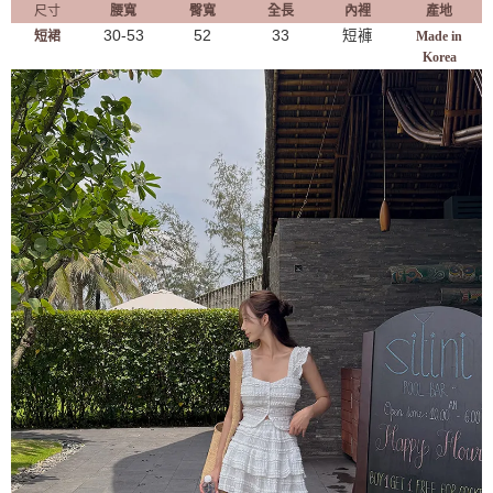
尺寸
腰寬
臀寬
全長
內裡
產地
30-53
52
33
短褲
短裙
Made in
Korea