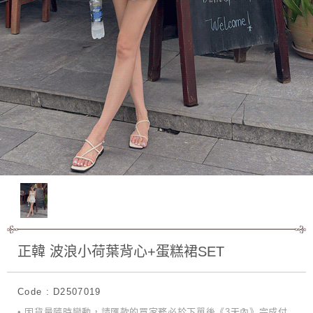
正韓 波浪小荷葉背心+蛋糕裙SET
Code : D2507019
• 因貨量隨時變動，請匯款的買家務必於下單後《3天內》完成付