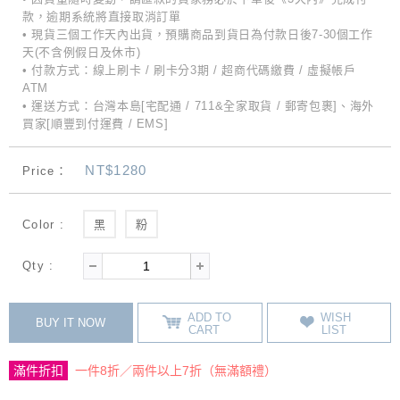
款，逾期系統將直接取消訂單
• 現貨三個工作天內出貨，預購商品到貨日為付款日後7-30個工作
天(不含例假日及休市)
• 付款方式：線上刷卡 / 刷卡分3期 / 超商代碼繳費 / 虛擬帳戶
ATM
• 運送方式：台灣本島[宅配通 / 711&全家取貨 / 郵寄包裹]、海外
買家[順豐到付運費 / EMS]
NT$1280
Price：
Color :
黑
粉
Qty :
ADD TO
WISH
BUY IT NOW
CART
LIST
滿件折扣
一件8折／兩件以上7折（無滿額禮）