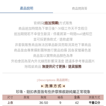
產品說明
商品問與答
官網採
[追加預購]
方式販售
商品追加時間為下單日後7-30個工作天不含假日
追加期間若不幸發生斷貨 / 停產將第一時間mail通知您
並可採更換款式 / 退款處理
非套裝販售商品無法因單品斷貨而取消其他下單商品
商品皆由專業攝影團隊進行實品拍攝 因各家螢幕色差
商品皆以實際商品顏色為準
外拍會因為室內外光線而影響深淺度 建議多參考單品圖片
除瑕疵商品
無提供尺寸更換 / 退貨服務
| Descriptions 商品說明 |
► 洗 滌 方 式 ◄
珍珠、鈕扣表面皆有些許摩擦痕跡純屬正常現象
尺寸
肩寬
胸寬
袖長
全長
測量方式
36-50
9
42
上衣
平量公分