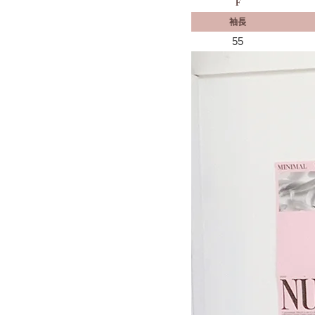
F
袖長
55