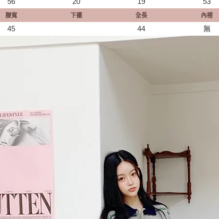
56
20
19
53
腰寬
下擺
全長
內裡
45
44
無