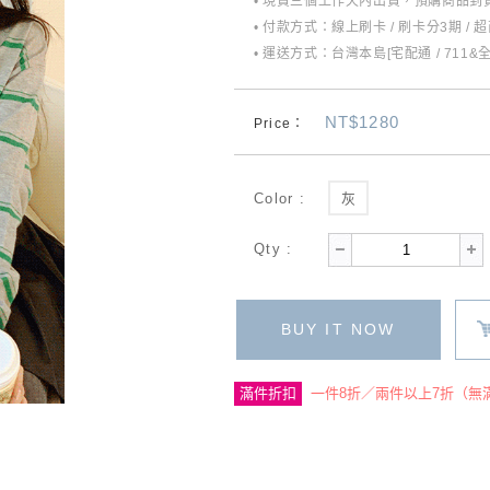
• 現貨三個工作天內出貨，預購商品到貨
• 付款方式：線上刷卡 / 刷卡分3期 / 
• 運送方式：台灣本島[宅配通 / 711&
NT$1280
Price：
Color :
灰
Qty :
BUY IT NOW
滿件折扣
一件8折／兩件以上7折（無