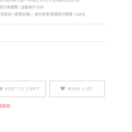
日為付款日後7-30個工作天(不含例假日及休市)
超商代碼繳費 / 虛擬帳戶ATM
全家取貨 / 郵寄包裹]、海外買家[順豐到付運費 / EMS]
ADD TO CART
WISH LIST
滿額禮）