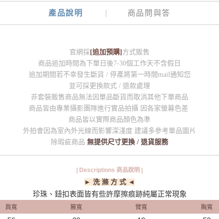
產品說明
商品問與答
官網採
[追加預購]
方式販售
商品追加時間為下單日後7-30個工作天不含假日
追加期間若不幸發生斷貨 / 停產將第一時間mail通知您
並可採更換款式 / 退款處理
非套裝販售商品無法因單品斷貨而取消其他下單商品
商品皆由專業攝影團隊進行實品拍攝 因各家螢幕色差
商品皆以實際商品顏色為準
外拍會因為室內外光線而影響深淺度 建議多參考單品圖片
除瑕疵商品
無提供尺寸更換 / 退貨服務
| Descriptions 商品說明 |
► 洗 滌 方 式 ◄
珍珠、鈕扣表面皆有些許摩擦痕跡純屬正常現象
肩寬
腋寬
臂寬
胸寬