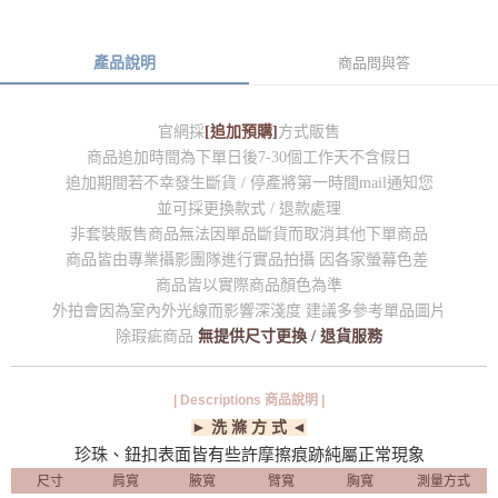
產品說明
商品問與答
官網採
[追加預購]
方式販售
商品追加時間為下單日後7-30個工作天不含假日
追加期間若不幸發生斷貨 / 停產將第一時間mail通知您
並可採更換款式 / 退款處理
非套裝販售商品無法因單品斷貨而取消其他下單商品
商品皆由專業攝影團隊進行實品拍攝 因各家螢幕色差
商品皆以實際商品顏色為準
外拍會因為室內外光線而影響深淺度 建議多參考單品圖片
除瑕疵商品
無提供尺寸更換 / 退貨服務
| Descriptions 商品說明 |
► 洗 滌 方 式 ◄
珍珠、鈕扣表面皆有些許摩擦痕跡純屬正常現象
尺寸
肩寬
腋寬
臂寬
胸寬
測量方式