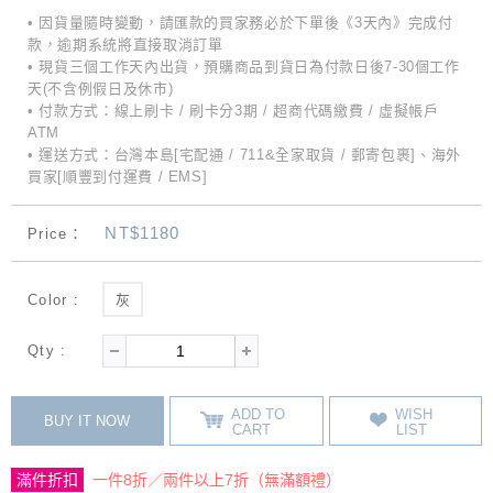
• 因貨量隨時變動，請匯款的買家務必於下單後《3天內》完成付
款，逾期系統將直接取消訂單
• 現貨三個工作天內出貨，預購商品到貨日為付款日後7-30個工作
天(不含例假日及休市)
• 付款方式：線上刷卡 / 刷卡分3期 / 超商代碼繳費 / 虛擬帳戶
ATM
• 運送方式：台灣本島[宅配通 / 711&全家取貨 / 郵寄包裹]、海外
買家[順豐到付運費 / EMS]
NT$1180
Price：
Color :
灰
Qty :
ADD TO
WISH
BUY IT NOW
CART
LIST
滿件折扣
一件8折／兩件以上7折（無滿額禮）