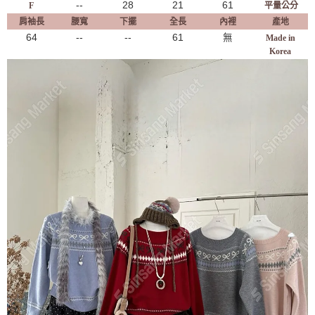
--
28
21
61
F
平量公分
肩袖長
腰寬
下擺
全長
內裡
產地
64
--
--
61
無
Made in
Korea