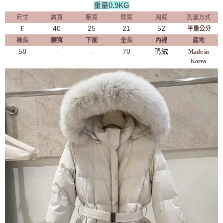
重量0.9KG
尺寸
肩寬
腋寬
臂寬
胸寬
測量方式
40
25
21
52
F
平量公分
袖長
腰寬
下擺
全長
內裡
產地
58
--
--
70
鴨絨
Made in
Korea