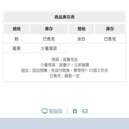
商品庫存表
規格
庫存
規格
庫存
粉
已售完
米白
已售完
藍黑
少量現貨
現貨：貨量充足
少量現貨：貨量少，立即搶購
追加：追加預購，完成付款後，需等待7~21個工作天
已售完：銷售一空
電腦版