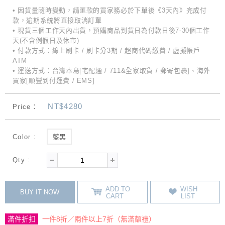
• 因貨量隨時變動，請匯款的買家務必於下單後《3天內》完成付
款，逾期系統將直接取消訂單
• 現貨三個工作天內出貨，預購商品到貨日為付款日後7-30個工作
天(不含例假日及休市)
• 付款方式：線上刷卡 / 刷卡分3期 / 超商代碼繳費 / 虛擬帳戶
ATM
• 運送方式：台灣本島[宅配通 / 711&全家取貨 / 郵寄包裹]、海外
買家[順豐到付運費 / EMS]
NT$4280
Price：
Color :
藍黑
Qty :
ADD TO
WISH
BUY IT NOW
CART
LIST
滿件折扣
一件8折／兩件以上7折（無滿額禮）