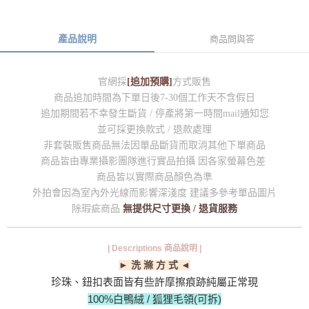
產品說明
商品問與答
官網採
[追加預購]
方式販售
商品追加時間為下單日後7-30個工作天不含假日
追加期間若不幸發生斷貨 / 停產將第一時間mail通知您
並可採更換款式 / 退款處理
非套裝販售商品無法因單品斷貨而取消其他下單商品
商品皆由專業攝影團隊進行實品拍攝 因各家螢幕色差
商品皆以實際商品顏色為準
外拍會因為室內外光線而影響深淺度 建議多參考單品圖片
除瑕疵商品
無提供尺寸更換 / 退貨服務
| Descriptions 商品說明 |
► 洗 滌 方 式 ◄
珍珠、鈕扣表面皆有些許摩擦痕跡純屬正常現
100%白鴨絨 / 狐狸毛領(可拆)