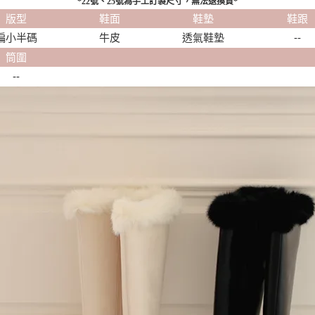
*22號、25號為手工訂製尺寸，無法退換貨*
版型
鞋面
鞋墊
鞋跟
偏小半碼
牛皮
透氣鞋墊
--
筒圍
--