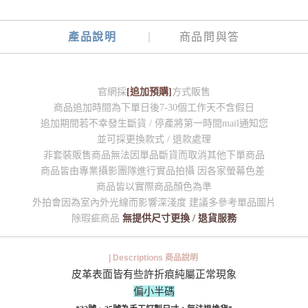
產品說明
商品問與答
官網採
[追加預購]
方式販售
商品追加時間為下單日後7-30個工作天不含假日
追加期間若不幸發生斷貨 / 停產將第一時間mail通知您
並可採更換款式 / 退款處理
非套裝販售商品無法因單品斷貨而取消其他下單商品
商品皆由專業攝影團隊進行實品拍攝 因各家螢幕色差
商品皆以實際商品顏色為準
外拍會因為室內外光線而影響深淺度 建議多參考單品圖片
除瑕疵商品
無提供尺寸更換 / 退貨服務
| Descriptions 商品說明
皮革表面皆有些許折痕純屬正常現象
偏小半碼