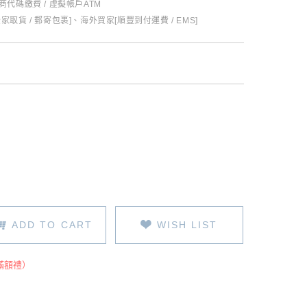
超商代碼繳費 / 虛擬帳戶ATM
全家取貨 / 郵寄包裹]、海外買家[順豐到付運費 / EMS]
ADD TO CART
WISH LIST
滿額禮）