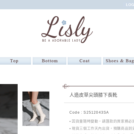
人造皮草尖頭膝下長靴
Code : S2512043SA
• 因貨量隨時變動，請匯款的買家務
• 現貨三個工作天內出貨，預購商品到貨