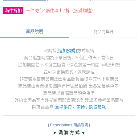
滿件折扣
一件8折／兩件以上7折（無滿額禮）
產品說明
商品問與答
官網採
[追加預購]
方式販售
商品追加時間為下單日後7-30個工作天不含假日
追加期間若不幸發生斷貨 / 停產將第一時間mail通知您
並可採更換款式 / 退款處理
非套裝販售商品無法因單品斷貨而取消其他下單商品
商品皆由專業攝影團隊進行實品拍攝 因各家螢幕色差
商品皆以實際商品顏色為準
外拍會因為室內外光線而影響深淺度 建議多參考單品圖片
除瑕疵商品
無提供尺寸更換 / 退貨服務
| Descriptions 商品說明 |
► 洗 滌 方 式 ◄