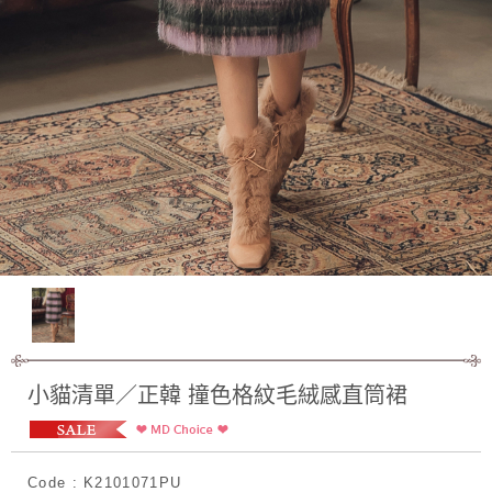
小貓清單／正韓 撞色格紋毛絨感直筒裙
Code : K2101071PU