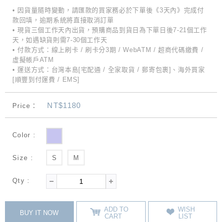
• 因貨量隨時變動，請匯款的買家務必於下單後《3天內》完成付
款回填，逾期系統將直接取消訂單
• 現貨三個工作天內出貨，預購商品到貨日為下單日後7-21個工作
天，如遇缺貨則需7-30個工作天
• 付款方式：線上刷卡 / 刷卡分3期 / WebATM / 超商代碼繳費 /
虛擬帳戶ATM
• 運送方式：台灣本島[宅配通 / 全家取貨 / 郵寄包裹]、海外買家
[順豐到付運費 / EMS]
NT$1180
Price：
Color :
Size :
S
M
Qty :
ADD TO
WISH
BUY IT NOW
CART
LIST