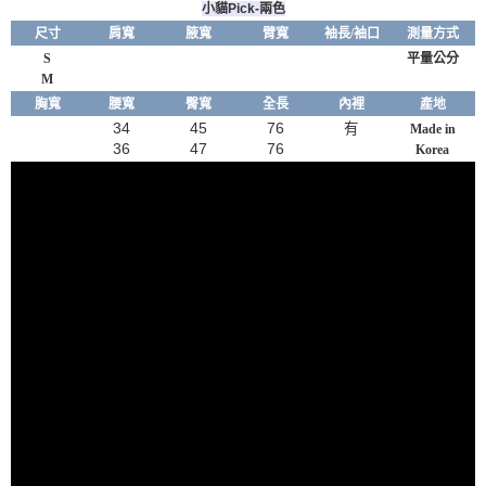
小貓Pick-兩色
尺寸
肩寬
腋
寬
臂
寬
袖長/袖口
測量方式
S
平量公分
M
胸寬
腰寬
臀寬
全長
內裡
產地
34
45
76
有
Made in
36
47
76
Korea