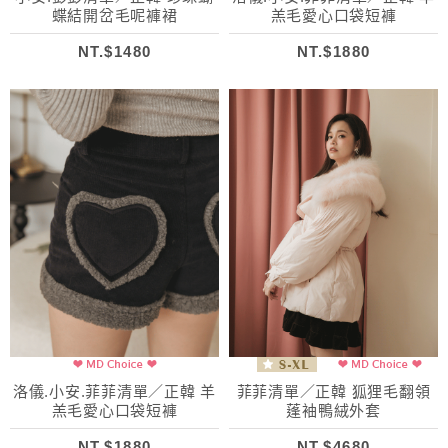
蝶結開岔毛呢褲裙
羔毛愛心口袋短褲
NT.$1480
NT.$1880
洛儀.小安.菲菲清單／正韓 羊
菲菲清單／正韓 狐狸毛翻領
羔毛愛心口袋短褲
蓬袖鴨絨外套
NT.$1880
NT.$4680