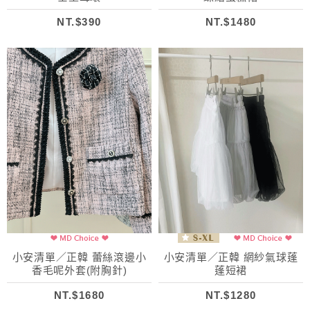
NT.$390
NT.$1480
小安清單／正韓 蕾絲滾邊小
小安清單／正韓 網紗氣球蓬
香毛呢外套(附胸針)
蓬短裙
NT.$1680
NT.$1280