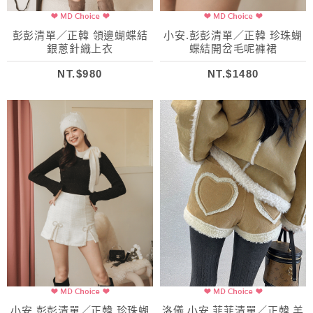
彭彭清單／正韓 領邊蝴蝶結
小安.彭彭清單／正韓 珍珠蝴
銀蔥針織上衣
蝶結開岔毛呢褲裙
NT.$980
NT.$1480
小安.彭彭清單／正韓 珍珠蝴
洛儀.小安.菲菲清單／正韓 羊