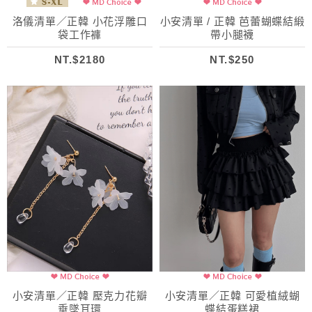
洛儀清單／正韓 小花浮雕口
小安清單 / 正韓 芭蕾蝴蝶結緞
袋工作褲
帶小腿襪
NT.$2180
NT.$250
小安清單／正韓 壓克力花瓣
小安清單／正韓 可愛植絨蝴
垂墜耳環
蝶結蛋糕裙