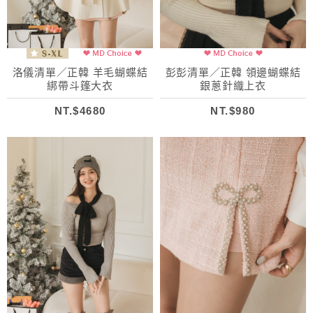
洛儀清單／正韓 羊毛蝴蝶結
彭彭清單／正韓 領邊蝴蝶結
綁帶斗篷大衣
銀蔥針織上衣
NT.$4680
NT.$980