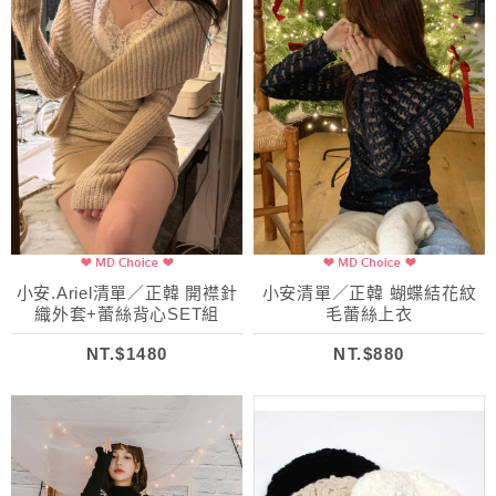
小安.Ariel清單／正韓 開襟針
小安清單／正韓 蝴蝶結花紋
織外套+蕾絲背心SET組
毛蕾絲上衣
NT.$1480
NT.$880