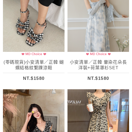
(零碼現貨)小安清單／正韓 蝴
小安清單／正韓 暈染花朵長
蝶結格紋繫踝涼鞋
洋裝+荷葉罩衫SET
NT.$1580
NT.$1580