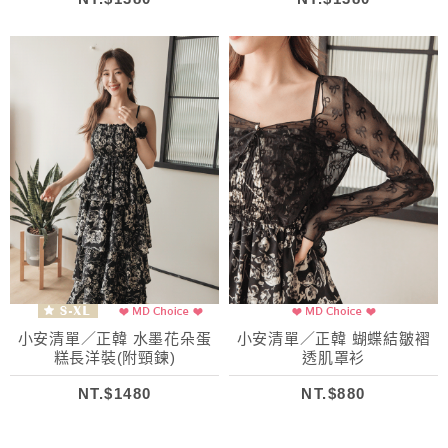
小安清單／正韓 水墨花朵蛋
小安清單／正韓 蝴蝶結皺褶
糕長洋裝(附頸鍊)
透肌罩衫
NT.$1480
NT.$880