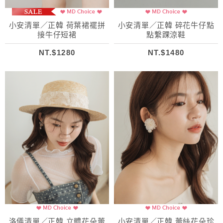
小安清單／正韓 荷葉裙襬拼
小安清單／正韓 碎花牛仔點
接牛仔短裙
點繫踝涼鞋
NT.$1280
NT.$1480
洛儀清單／正韓 立體花朵蕾
小安清單／正韓 蕾絲花朵珍