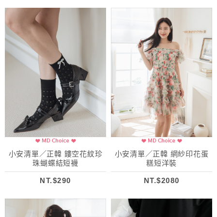
小安清單／正韓 鏤空花紋珍
小安清單／正韓 網紗印花蛋
珠蝴蝶結短襪
糕短洋裝
NT.$290
NT.$2080