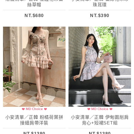
絲草帽
珠耳環
NT.$680
NT.$390
小安清單／正韓 粉橘荷葉拼
小安清單／正韓 伊甸園削肩
接細肩帶洋裝
背心+短裙SET組
NT.$1380
NT.$1380