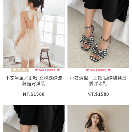
小安清單／正韓 立體蝴蝶流
小安清單／正韓 蝴蝶結格紋
蘇露背洋裝
繫踝涼鞋
NT.$1580
NT.$1580