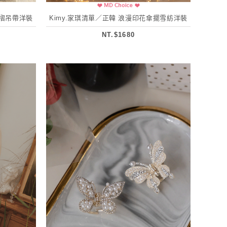
壓摺吊帶洋裝
Kimy.家琪清單／正韓 浪漫印花傘擺雪紡洋裝
NT.$1680