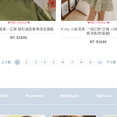
宣清單／正韓 鉚釘曲型繫帶漆皮跟鞋
Kimy.小安清單／*自訂款*正韓 
糕洋裝(附髮圈)
NT.$1880
NT.$1680
< 上十頁
1
2
3
4
5
6
7
8
9
10
下十頁 