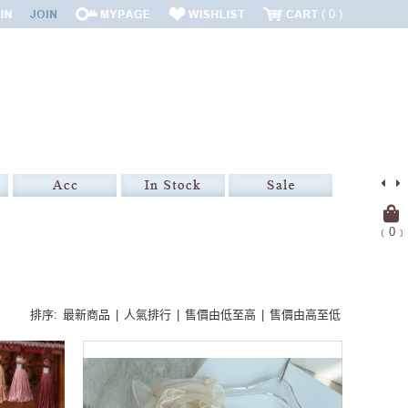
0
﹝
0
﹞
排序:
最新商品
|
人氣排行
|
售價由低至高
|
售價由高至低