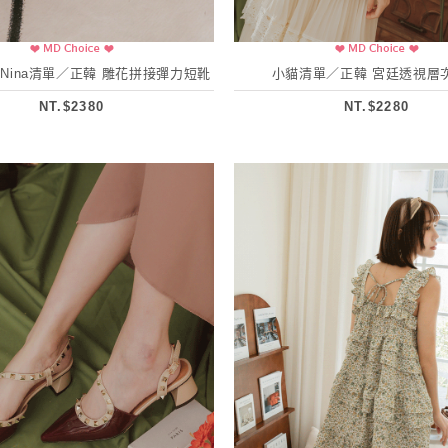
琪.Nina清單／正韓 雕花拼接彈力短靴
小貓清單／正韓 宮廷透視層
NT.$2380
NT.$2280