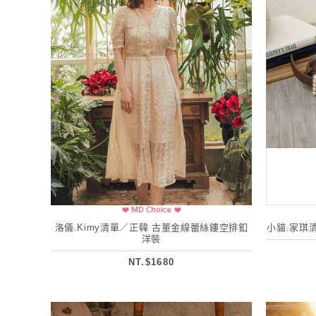
洛儀.Kimy清單／正韓 古董金線蕾絲鏤空排釦
小貓.家琪
洋裝
NT.$1680