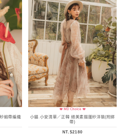
網紗緞帶編織
小貓.小安清單／正韓 絕美素描蓬紗洋裝(附綁
帶)
NT.$2180