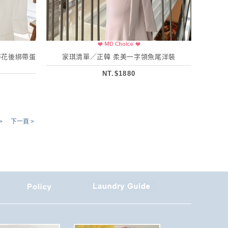
小碎花後綁帶蛋
家琪清單／正韓 柔美一字領魚尾洋裝
NT.$1880
>
下一頁 >