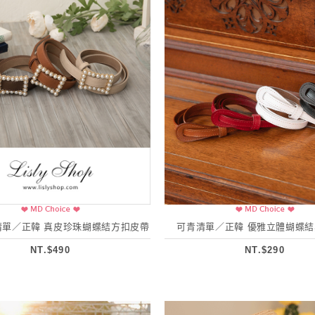
清單／正韓 真皮珍珠蝴蝶結方扣皮帶
可青清單／正韓 優雅立體蝴蝶
NT.$490
NT.$290