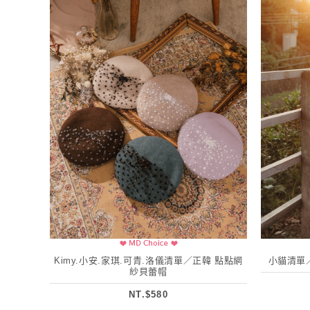
Kimy.小安.家琪.可青.洛儀清單／正韓 點點網
小貓清單
紗貝蕾帽
NT.$580