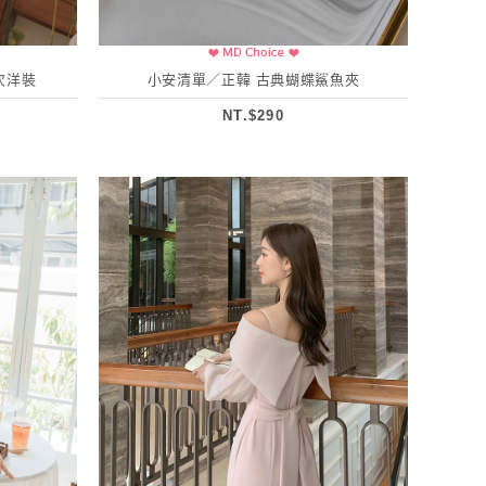
次洋裝
小安清單／正韓 古典蝴蝶鯊魚夾
NT.$290