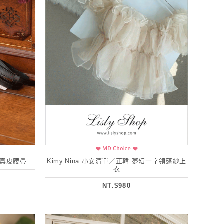
結真皮腰帶
Kimy.Nina.小安清單／正韓 夢幻一字領蓬紗上
衣
NT.$980