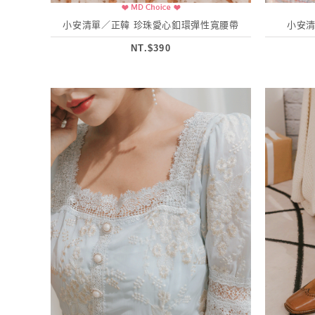
小安清單／正韓 珍珠愛心釦環彈性寬腰帶
小安清
NT.$390