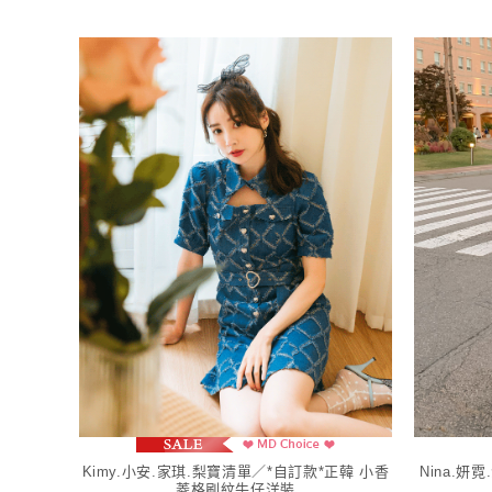
Kimy.小安.家琪.梨寶清單／*自訂款*正韓 小香
Nina.
菱格刷紋牛仔洋裝