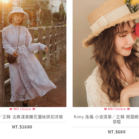
／正韓 古典淺紫雕花蕾絲排扣洋裝
Kimy.洛儀.小安清單／正韓 微甜
草帽
NT.$1680
NT.$680