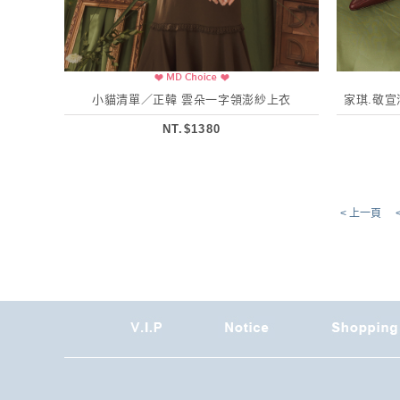
小貓清單／正韓 雲朵一字領澎紗上衣
家琪.敬
NT.$1380
< 上一頁