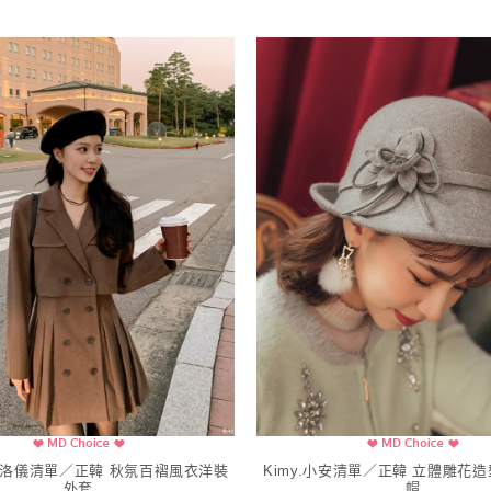
妍霓.洛儀清單／正韓 秋氛百褶風衣洋裝
Kimy.小安清單／正韓 立體雕花
外套
帽