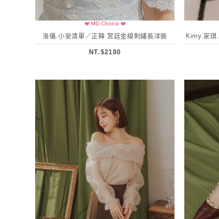
洛儀.小安清單／正韓 宮廷金線刺繡長洋裝
Kimy.家
NT.$2180