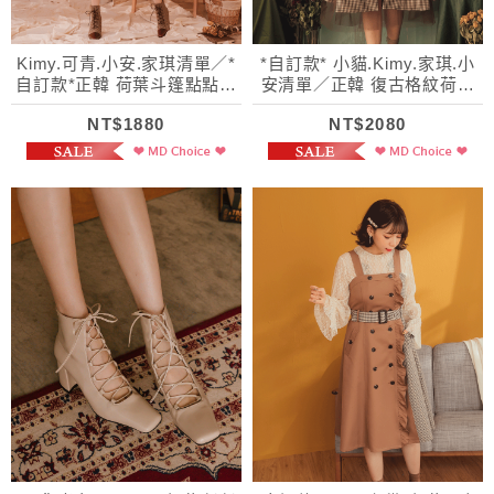
Kimy.可青.小安.家琪清單／*
*自訂款* 小貓.Kimy.家琪.小
自訂款*正韓 荷葉斗篷點點植
安清單／正韓 復古格紋荷葉
絨風衣
層次拼紗外套
NT$1880
NT$2080