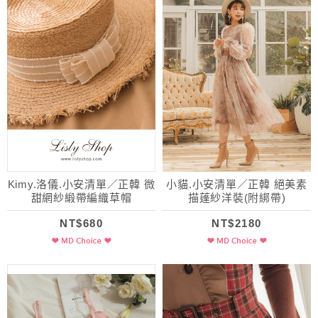
Kimy.洛儀.小安清單／正韓 微
小貓.小安清單／正韓 絕美素
甜網紗緞帶編織草帽
描蓬紗洋裝(附綁帶)
NT$680
NT$2180