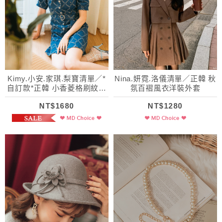
Kimy.小安.家琪.梨寶清單／*
Nina.妍霓.洛儀清單／正韓 秋
自訂款*正韓 小香菱格刷紋牛
氛百褶風衣洋裝外套
仔洋裝
NT$1680
NT$1280