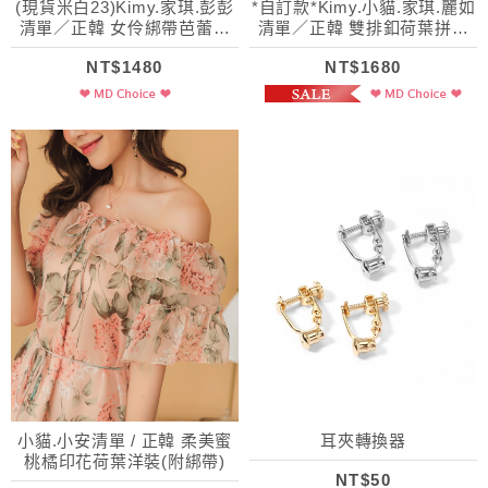
(現貨米白23)Kimy.家琪.彭彭
*自訂款*Kimy.小貓.家琪.麗如
清單／正韓 女伶綁帶芭蕾舞
清單／正韓 雙排釦荷葉拼接
短靴
格紋吊帶裙
NT$1480
NT$1680
小貓.小安清單 / 正韓 柔美蜜
耳夾轉換器
桃橘印花荷葉洋裝(附綁帶)
NT$50