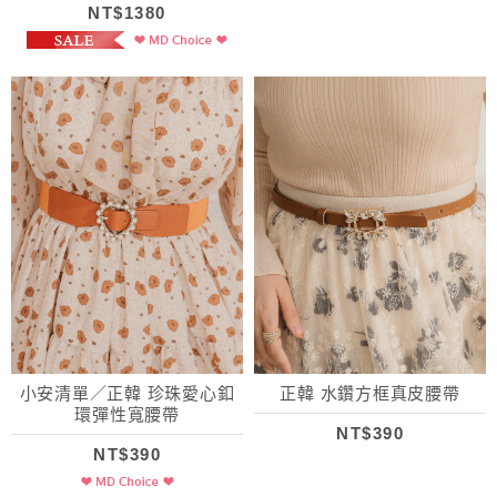
NT$1380
小安清單／正韓 珍珠愛心釦
正韓 水鑽方框真皮腰帶
環彈性寬腰帶
NT$390
NT$390