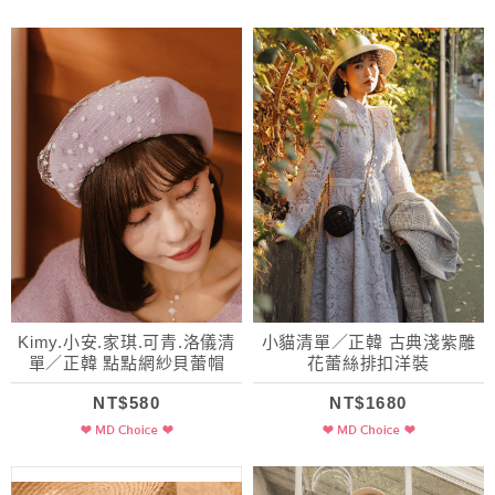
Kimy.小安.家琪.可青.洛儀清
小貓清單／正韓 古典淺紫雕
單／正韓 點點網紗貝蕾帽
花蕾絲排扣洋裝
NT$580
NT$1680