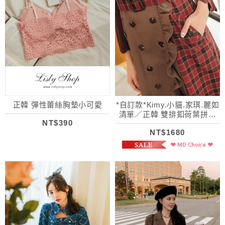
正韓 彈性蕾絲胸墊小可愛
*自訂款*Kimy.小貓.家琪.麗如
清單／正韓 雙排釦荷葉拼接
NT$390
格紋吊帶裙
NT$1680