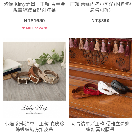
洛儀.Kimy清單／正韓 古董金
正韓 蕾絲內搭小可愛(附胸墊/
線蕾絲鏤空排釦洋裝
肩帶可拆)
NT$1680
NT$390
小貓.家琪清單／正韓 真皮珍
可青清單／正韓 優雅立體蝴
珠蝴蝶結方扣皮帶
蝶結真皮腰帶