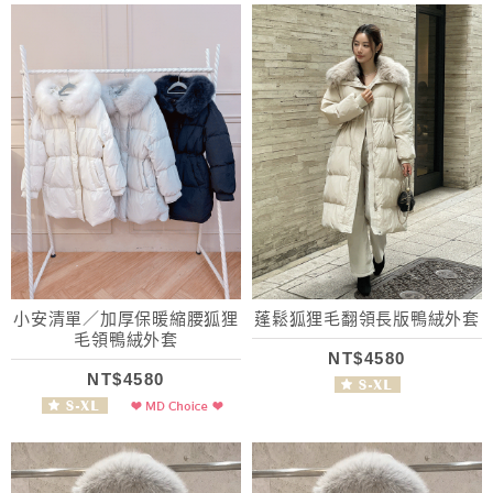
小安清單／加厚保暖縮腰狐狸
蓬鬆狐狸毛翻領長版鴨絨外套
毛領鴨絨外套
NT$4580
NT$4580