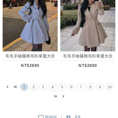
毛毛手袖鋪棉毛料傘擺大衣
毛毛手袖鋪棉毛料傘擺大衣
NT$2880
NT$2880
1
2
3
4
5
6
7
8
9
10
電腦版