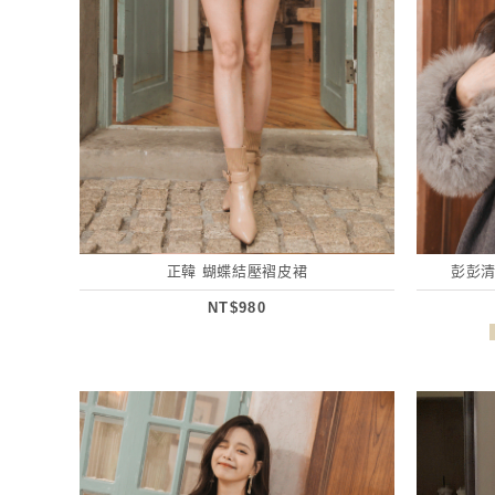
正韓 蝴蝶結壓褶皮裙
彭彭清
NT$980