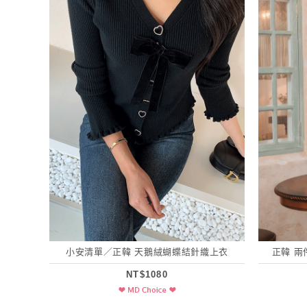
小安清單／正韓 天鵝絨蝴蝶結針織上衣
正韓 
NT$1080