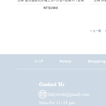
正韓 撞色邊麻花針織上衣+外套+短裙SET套裝
正韓 刺
NT$1480
< 上一頁