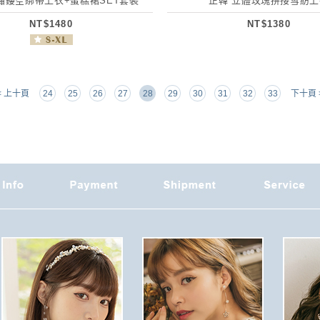
繡鏤空綁帶上衣+蛋糕裙SET套裝
正韓 立體玫瑰拼接雪紡上
NT$1480
NT$1380
< 上十頁
24
25
26
27
28
29
30
31
32
33
下十頁 