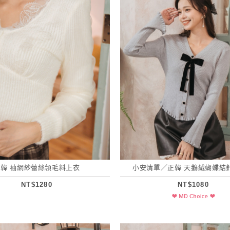
正韓 袖網紗蕾絲領毛料上衣
小安清單／正韓 天鵝絨蝴蝶結
NT$1280
NT$1080