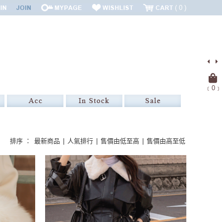
0
﹝
0
﹞
排序 ：
最新商品
|
人氣排行
|
售價由低至高
|
售價由高至低