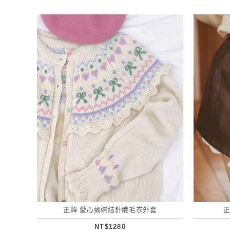
正韓 愛心蝴蝶結針織毛衣外套
NT$1280