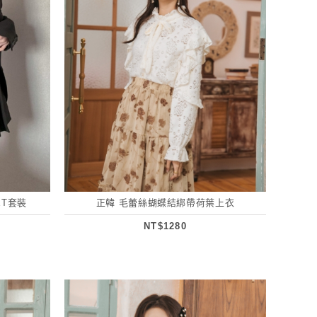
ET套裝
正韓 毛蕾絲蝴蝶結綁帶荷葉上衣
NT$1280