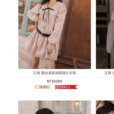
正韓 蕾絲蛋糕裙襬襯衫洋裝
正韓 
NT$2280