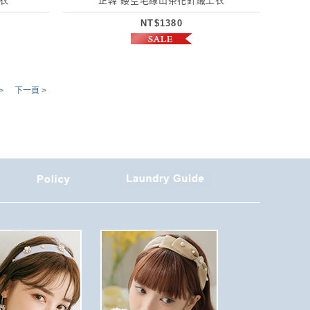
衣
正韓 鏤空毛線山茶花針織上衣
NT$1380
>
下一頁 >