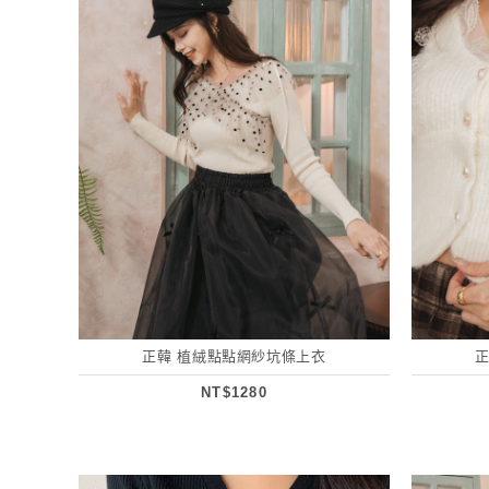
正韓 植絨點點網紗坑條上衣
NT$1280