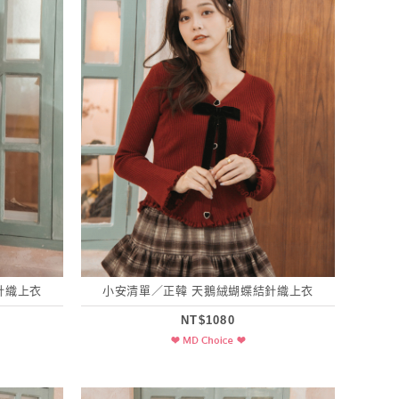
針織上衣
小安清單／正韓 天鵝絨蝴蝶結針織上衣
NT$1080