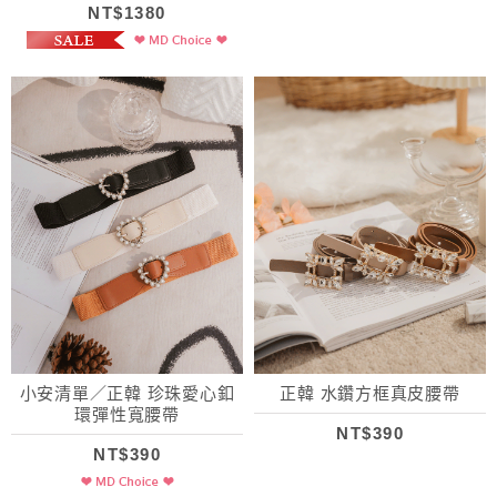
NT$1380
小安清單／正韓 珍珠愛心釦
正韓 水鑽方框真皮腰帶
環彈性寬腰帶
NT$390
NT$390