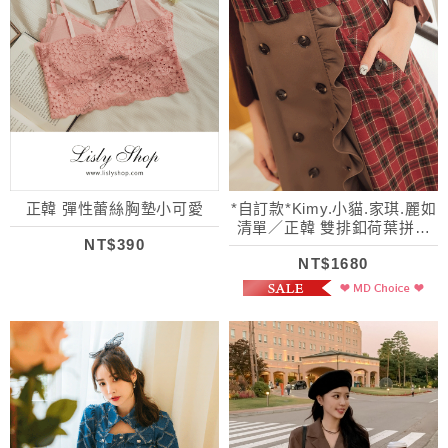
正韓 彈性蕾絲胸墊小可愛
*自訂款*Kimy.小貓.家琪.麗如
清單／正韓 雙排釦荷葉拼接
NT$390
格紋吊帶裙
NT$1680