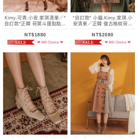
Kimy.可青.小安.家琪清單／*
*自訂款* 小貓.Kimy.家琪.小
自訂款*正韓 荷葉斗篷點點植
安清單／正韓 復古格紋荷葉
絨風衣
層次拼紗外套
NT$1880
NT$2080