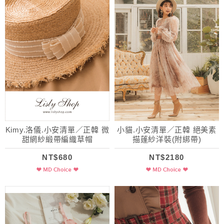
Kimy.洛儀.小安清單／正韓 微
小貓.小安清單／正韓 絕美素
甜網紗緞帶編織草帽
描蓬紗洋裝(附綁帶)
NT$680
NT$2180