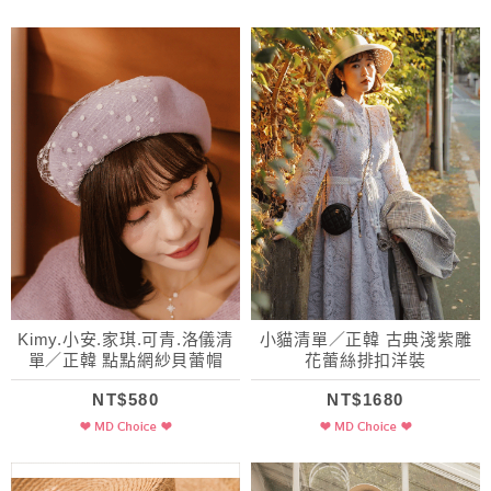
Kimy.小安.家琪.可青.洛儀清
小貓清單／正韓 古典淺紫雕
單／正韓 點點網紗貝蕾帽
花蕾絲排扣洋裝
NT$580
NT$1680