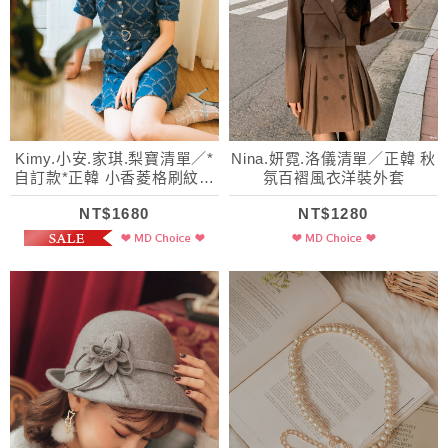
Kimy.小安.家琪.梨寶清單／*
Nina.妍霓.洛儀清單／正韓 秋
自訂款*正韓 小香菱格刷紋牛
氛百褶風衣洋裝外套
仔洋裝
NT$1680
NT$1280