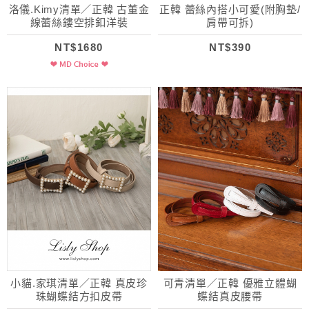
洛儀.Kimy清單／正韓 古董金
正韓 蕾絲內搭小可愛(附胸墊/
線蕾絲鏤空排釦洋裝
肩帶可拆)
NT$1680
NT$390
小貓.家琪清單／正韓 真皮珍
可青清單／正韓 優雅立體蝴
珠蝴蝶結方扣皮帶
蝶結真皮腰帶