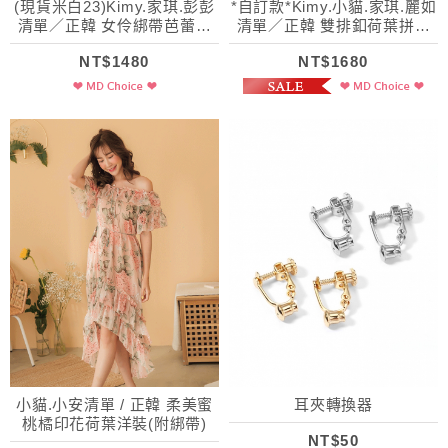
(現貨米白23)Kimy.家琪.彭彭
*自訂款*Kimy.小貓.家琪.麗如
清單／正韓 女伶綁帶芭蕾舞
清單／正韓 雙排釦荷葉拼接
短靴
格紋吊帶裙
NT$1480
NT$1680
小貓.小安清單 / 正韓 柔美蜜
耳夾轉換器
桃橘印花荷葉洋裝(附綁帶)
NT$50