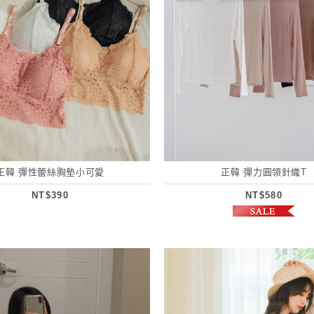
正韓 彈性蕾絲胸墊小可愛
正韓 彈力圓領針織T
NT$390
NT$580