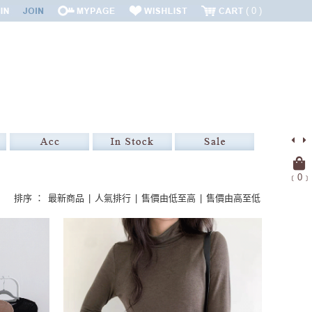
0
﹝
0
﹞
排序 ：
最新商品
|
人氣排行
|
售價由低至高
|
售價由高至低