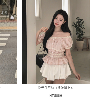
衣
微光澤蕾絲拼接皺褶上衣
NT$880