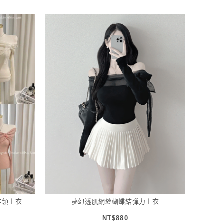
字領上衣
夢幻透肌網紗蝴蝶結彈力上衣
NT$880