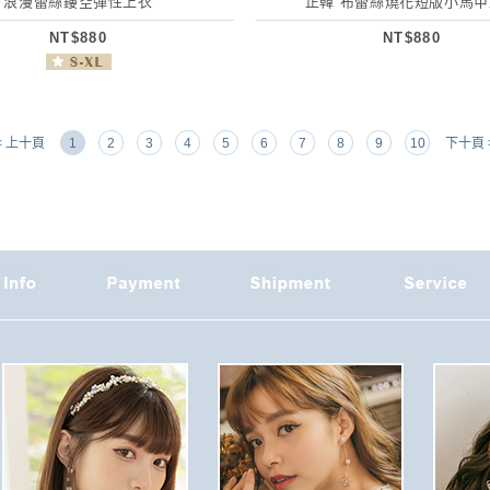
浪漫蕾絲鏤空彈性上衣
正韓 布蕾絲燒花短版小馬
NT$880
NT$880
< 上十頁
1
2
3
4
5
6
7
8
9
10
下十頁 