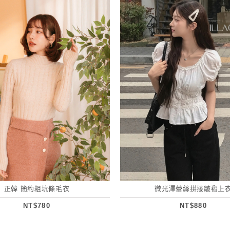
正韓 簡約粗坑條毛衣
微光澤蕾絲拼接皺褶上
NT$780
NT$880