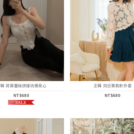
正韓 荷葉蕾絲拼接坑條背心
正韓 向日葵鈎針外套
NT$680
NT$680