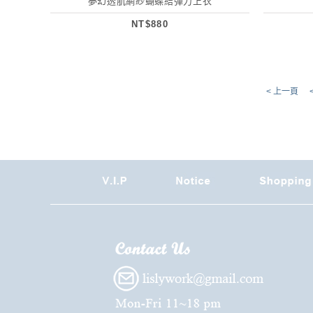
夢幻透肌網紗蝴蝶結彈力上衣
NT$880
< 上一頁