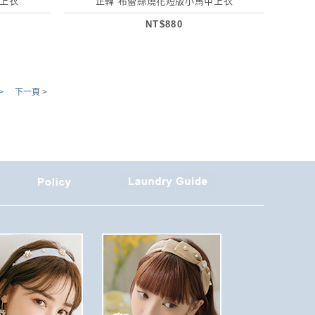
甲上衣
正韓 布蕾絲燒花短版小馬甲上衣
NT$880
>
下一頁 >