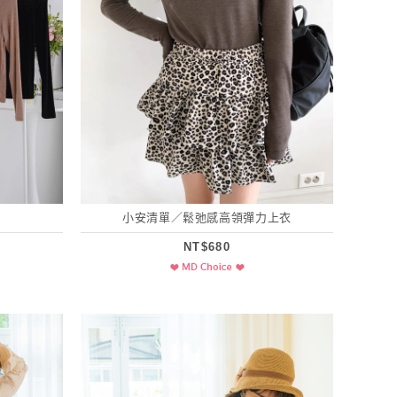
小安清單／鬆弛感高領彈力上衣
NT$680