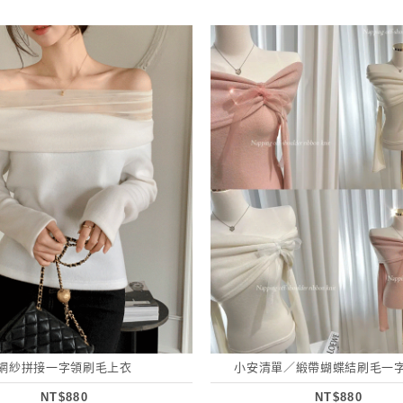
網紗拼接一字領刷毛上衣
小安清單／緞帶蝴蝶結刷毛一
NT$880
NT$880