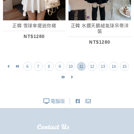
正韓 雪球傘擺迷你裙
正韓 水鑽天鵝絨氣球吊帶洋
裝
NT$1280
NT$1280
6
7
8
9
10
11
12
13
14
15
電腦版