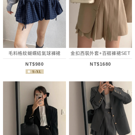
毛料格紋蝴蝶結氣球褲裙
金扣西裝外套+百褶褲裙SET
NT$980
NT$1680