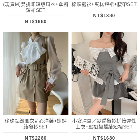
(現貨M)雙排釦短版風衣+傘擺
棉麻襯衫+蛋糕短裙+腰帶SET
短裙SET
NT$1380
NT$1880
珍珠點綴風衣背心洋裝+蝴蝶
小安清單／露肩襯衫拼接彈性
結襯衫SET
上衣+壓褶蝴蝶結短裙SET
NT$2280
NT$1680