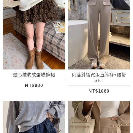
燈心絨豹紋蛋糕褲裙
俐落針織寬版直筒褲+腰帶
SET
NT$980
NT$1080