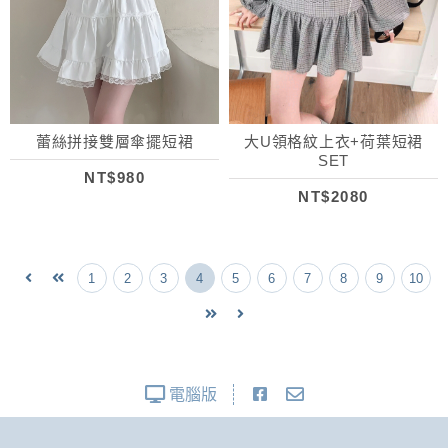
蕾絲拼接雙層傘擺短裙
大U領格紋上衣+荷葉短裙
SET
NT$980
NT$2080
1
2
3
4
5
6
7
8
9
10
電腦版