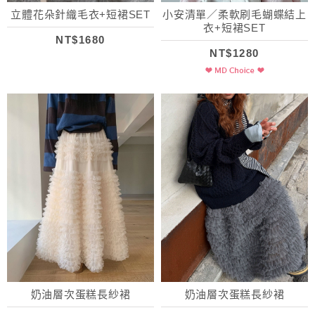
立體花朵針織毛衣+短裙SET
小安清單／柔軟刷毛蝴蝶結上
衣+短裙SET
NT$1680
NT$1280
奶油層次蛋糕長紗裙
奶油層次蛋糕長紗裙