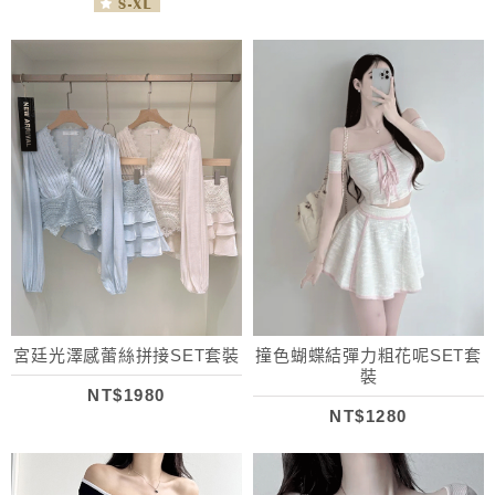
宮廷光澤感蕾絲拼接SET套裝
撞色蝴蝶結彈力粗花呢SET套
裝
NT$1980
NT$1280