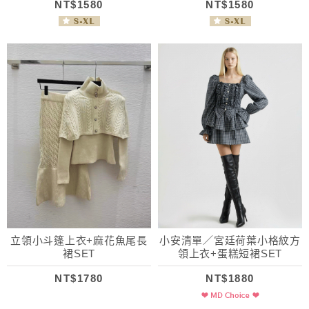
NT$1580
NT$1580
立領小斗篷上衣+麻花魚尾長
小安清單／宮廷荷葉小格紋方
裙SET
領上衣+蛋糕短裙SET
NT$1780
NT$1880