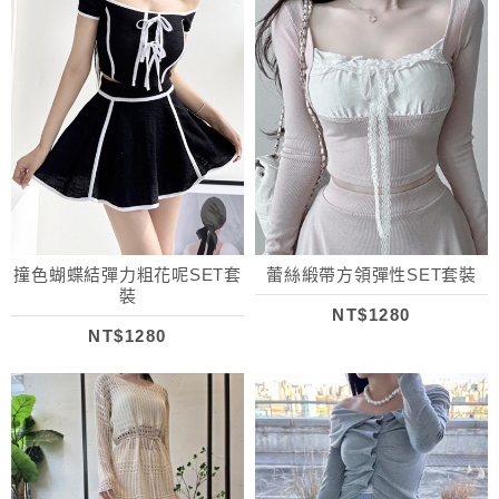
撞色蝴蝶結彈力粗花呢SET套
蕾絲緞帶方領彈性SET套裝
裝
NT$1280
NT$1280