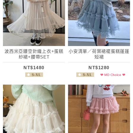
波西米亞鏤空針織上衣+蛋糕
小安清單／荷葉裙襬蛋糕蓬蓬
紗裙+腰帶SET
短裙
NT$1480
NT$1280