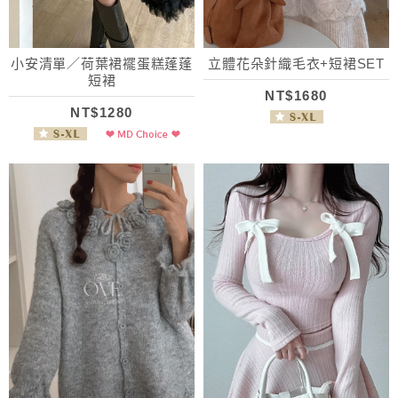
小安清單／荷葉裙襬蛋糕蓬蓬
立體花朵針織毛衣+短裙SET
短裙
NT$1680
NT$1280