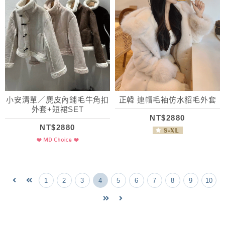
小安清單／麂皮內鋪毛牛角扣
正韓 連帽毛袖仿水貂毛外套
外套+短裙SET
NT$2880
NT$2880
1
2
3
4
5
6
7
8
9
10