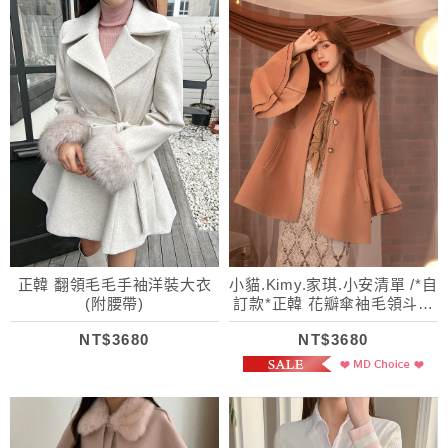
正韓 翻領毛毛手袖洋裝大衣
小貓.Kimy.家琪.小安清單 /*自
(附腰帶)
訂款*正韓 花瓣傘袖毛領斗篷
羊毛大衣
NT$3680
NT$3680