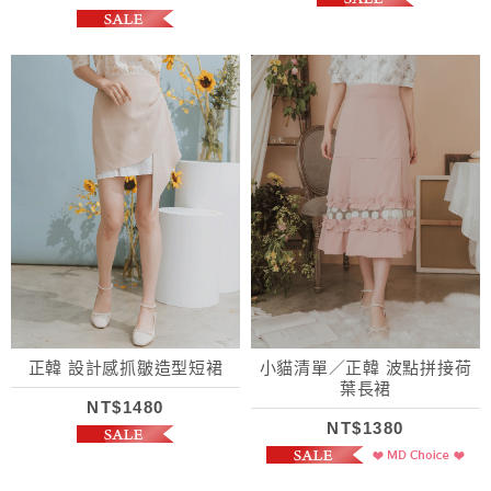
正韓 設計感抓皺造型短裙
小貓清單／正韓 波點拼接荷
葉長裙
NT$1480
NT$1380