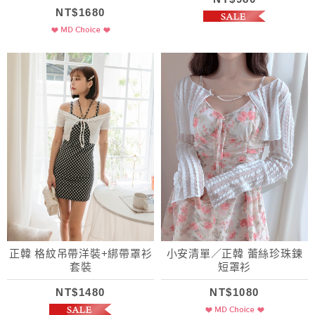
髮圈)
NT$1680
正韓 格紋吊帶洋裝+綁帶罩衫
小安清單／正韓 蕾絲珍珠鍊
套裝
短罩衫
NT$1480
NT$1080