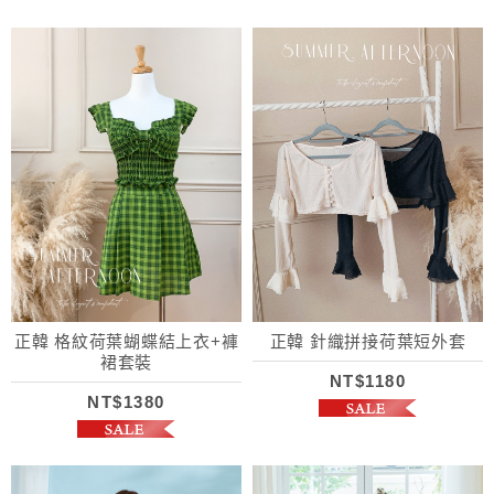
正韓 格紋荷葉蝴蝶結上衣+褲
正韓 針織拼接荷葉短外套
裙套裝
NT$1180
NT$1380