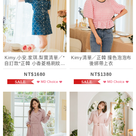
Kimy.小安.家琪.梨寶清單／*
Kimy清單／正韓 撞色泡泡布
自訂款*正韓 小香菱格刷紋牛
後綁帶上衣
仔洋裝
NT$1680
NT$1380