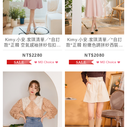
Kimy.小安.家琪清單／*自訂
Kimy.小安.家琪清單／*自訂
款*正韓 空氣感袖拼紗包扣風
款*正韓 粉嫩色調拼紗西裝風
衣外套(附腰帶)
衣(附腰帶)
NT$2280
NT$2080