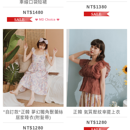
車線口袋短裙
NT$1380
NT$1480
*自訂款*正韓 夢幻獨角獸蕾絲
正韓 氣質壓紋傘擺上衣
居家睡衣(附髮帶)
NT$1280
NT$1280