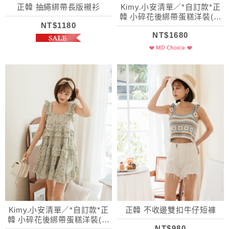
正韓 抽繩綁帶長版襯衫
Kimy.小安清單／*自訂款*正
韓 小碎花後綁帶蛋糕洋裝(附
NT$1180
髮圈)
NT$1680
Kimy.小安清單／*自訂款*正
正韓 不收邊雙扣牛仔短褲
韓 小碎花後綁帶蛋糕洋裝(附
NT$980