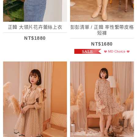
正韓 大領片花卉蕾絲上衣
彭彭清單 / 正韓 率性繫帶皮格
短褲
NT$1880
NT$1680