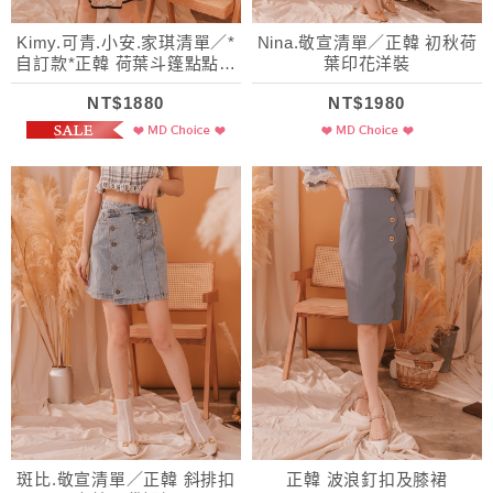
Kimy.可青.小安.家琪清單／*
Nina.敬宣清單／正韓 初秋荷
自訂款*正韓 荷葉斗篷點點植
葉印花洋裝
絨風衣
NT$1880
NT$1980
斑比.敬宣清單／正韓 斜排扣
正韓 波浪釘扣及膝裙