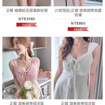
正韓 蝴蝶結百摺蛋糕短裙
(S號現貨)正韓 微辣綁帶高腰
短褲
NT$1080
NT$980
正韓 甜美綁帶短洋裝
正韓 甜美綁帶短洋裝