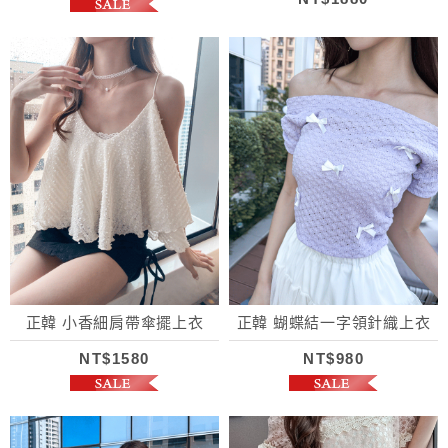
正韓 小香細肩帶傘擺上衣
正韓 蝴蝶結一字領針織上衣
NT$1580
NT$980