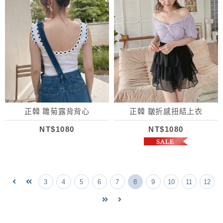
正韓 雛菊露背背心
正韓 皺折感扭結上衣
NT$1080
NT$1080
3
4
5
6
7
8
9
10
11
12