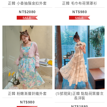
正韓 小香抽鬚金扣外套
正韓 毛巾布荷葉罩衫
NT$2080
NT$980
正韓 粉嫩漸層針織外套
(S號現貨)正韓 點點荷葉層次
長洋裝
NT$980
NT$1880