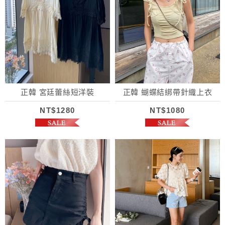
正韓 宮廷蕾絲短洋裝
正韓 蝴蝶結綁帶針織上衣
NT$1280
NT$1080