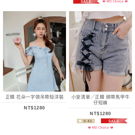
正韓 花朵一字領吊帶短洋裝
小安清單／正韓 綁帶馬甲牛
仔短褲
NT$1280
NT$1280