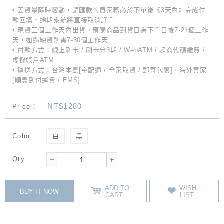
• 因貨量隨時變動，請匯款的買家務必於下單後《3天內》完成付
款回填，逾期系統將直接取消訂單
• 現貨三個工作天內出貨，預購商品到貨日為下單日後7-21個工作
天，如遇缺貨則需7-30個工作天
• 付款方式：線上刷卡 / 刷卡分3期 / WebATM / 超商代碼繳費 /
虛擬帳戶ATM
• 運送方式：台灣本島[宅配通 / 全家取貨 / 郵寄包裹]、海外買家
[順豐到付運費 / EMS]
NT$1280
Price：
Color :
白
黑
Qty :
ADD TO
WISH
BUY IT NOW
CART
LIST