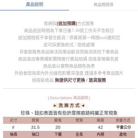
產品說明
商品問與答
官網採
[追加預購]
方式販售
商品追加時間為下單日後7-30個工作天不含假日
追加期間若不幸發生斷貨 / 停產將第一時間mail通知您
並可採更換款式 / 退款處理
非套裝販售商品無法因單品斷貨而取消其他下單商品
商品皆由專業攝影團隊進行實品拍攝 因各家螢幕色差
商品皆以實際商品顏色為準
外拍會因為室內外光線而影響深淺度 建議多參考單品圖片
除瑕疵商品
無提供尺寸更換 / 退貨服務
| Descriptions 商品說明 |
► 洗 滌 方 式 ◄
珍珠、鈕扣表面皆有些許摩擦痕跡純屬正常現象
尺寸
肩寬
腋寬
臂寬
胸寬
測量方式
31.5
20
42
F
平量公分
袖長
袖口
下擺
全長
內裡
產地