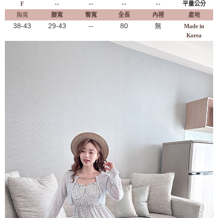
--
--
--
--
F
平量公分
胸寬
腰寬
臀寬
全長
內裡
產地
38-43
29-43
--
80
無
Made in
Korea