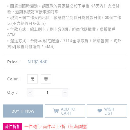
• 因貨量隨時變動，請匯款的買家務必於下單後《3天內》完成付
款，逾期系統將直接取消訂單
• 現貨三個工作天內出貨，預購商品到貨日為付款日後7-30個工作
天(不含例假日及休市)
• 付款方式：線上刷卡 / 刷卡分3期 / 超商代碼繳費 / 虛擬帳戶
ATM
• 運送方式：台灣本島[宅配通 / 711&全家取貨 / 郵寄包裹]、海外
買家[順豐到付運費 / EMS]
NT$1480
Price：
Color :
黑
藍
Qty :
ADD TO
WISH
BUY IT NOW
CART
LIST
滿件折扣
一件8折／兩件以上7折（無滿額禮）