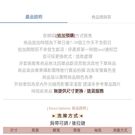
產品說明
商品問與答
官網採
[追加預購]
方式販售
商品追加時間為下單日後7-30個工作天不含假日
追加期間若不幸發生斷貨 / 停產將第一時間mail通知您
並可採更換款式 / 退款處理
非套裝販售商品無法因單品斷貨而取消其他下單商品
商品皆由專業攝影團隊進行實品拍攝 因各家螢幕色差
商品皆以實際商品顏色為準
外拍會因為室內外光線而影響深淺度 建議多參考單品圖片
除瑕疵商品
無提供尺寸更換 / 退貨服務
| Descriptions 商品說明 |
► 洗 滌 方 式 ◄
肩帶可調 / 後拉鏈
尺寸
肩寬
腋寬
臂寬
袖長
測量方式