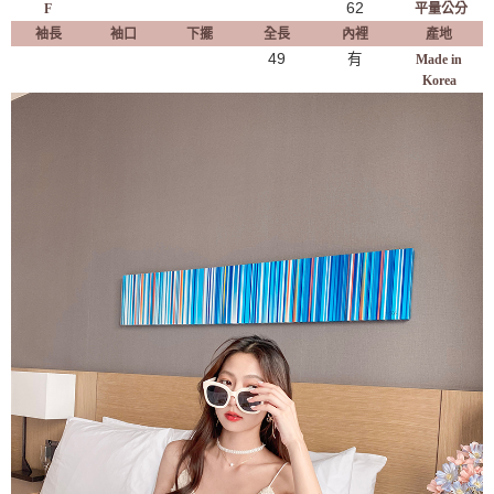
62
F
平量公分
袖長
袖口
下擺
全長
內裡
產地
49
有
Made in
Korea