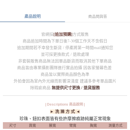
產品說明
商品問與答
官網採
[追加預購]
方式販售
商品追加時間為下單日後7-30個工作天不含假日
追加期間若不幸發生斷貨 / 停產將第一時間mail通知您
並可採更換款式 / 退款處理
非套裝販售商品無法因單品斷貨而取消其他下單商品
商品皆由專業攝影團隊進行實品拍攝 因各家螢幕色差
商品皆以實際商品顏色為準
外拍會因為室內外光線而影響深淺度 建議多參考單品圖片
除瑕疵商品
無提供尺寸更換 / 退貨服務
| Descriptions 商品說明 |
► 洗 滌 方 式 ◄
珍珠、鈕扣表面皆有些許摩擦痕跡純屬正常現象
尺寸
肩寬
腋寬
臂寬
胸寬
測量方式