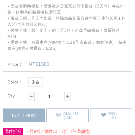
• 因貨量隨時變動，請匯款的買家務必於下單後《3天內》完成付
款，逾期系統將直接取消訂單
• 現貨三個工作天內出貨，預購商品到貨日為付款日後7-30個工作
天(不含例假日及休市)
• 付款方式：線上刷卡 / 刷卡分3期 / 超商代碼繳費 / 虛擬帳戶
ATM
• 運送方式：台灣本島[宅配通 / 711&全家取貨 / 郵寄包裹]、海外
買家[順豐到付運費 / EMS]
NT$1580
Price：
Color :
米白
Qty :
ADD TO
WISH
BUY IT NOW
CART
LIST
滿件折扣
一件8折／兩件以上7折（無滿額禮）