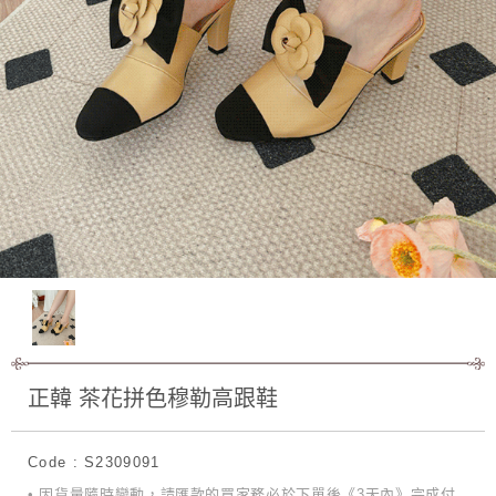
正韓 茶花拼色穆勒高跟鞋
Code : S2309091
• 因貨量隨時變動，請匯款的買家務必於下單後《3天內》完成付