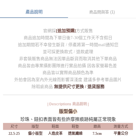
產品說明
商品問與答 (1)
官網採
[追加預購]
方式販售
商品追加時間為下單日後7-30個工作天不含假日
追加期間若不幸發生斷貨 / 停產將第一時間mail通知您
並可採更換款式 / 退款處理
非套裝販售商品無法因單品斷貨而取消其他下單商品
商品皆由專業攝影團隊進行實品拍攝 因各家螢幕色差
商品皆以實際商品顏色為準
外拍會因為室內外光線而影響深淺度 建議多參考單品圖片
除瑕疵商品
無提供尺寸更換 / 退貨服務
| Descriptions 商品說明 |
版型偏小
珍珠、鈕扣表面皆有些許摩擦痕跡純屬正常現象
尺寸
版型
鞋面
鞋墊
跟高
測量方式
22.5-25
偏小版型
人造皮革
透氣纖維
7.5cm
平量公分