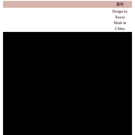
產地
Design by
Korea
Made in
China