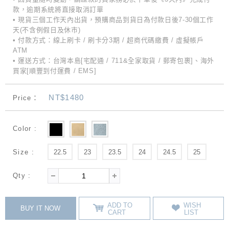
款，逾期系統將直接取消訂單
• 現貨三個工作天內出貨，預購商品到貨日為付款日後7-30個工作
天(不含例假日及休市)
• 付款方式：線上刷卡 / 刷卡分3期 / 超商代碼繳費 / 虛擬帳戶
ATM
• 運送方式：台灣本島[宅配通 / 711&全家取貨 / 郵寄包裹]、海外
買家[順豐到付運費 / EMS]
NT$1480
Price：
Color :
Size :
22.5
23
23.5
24
24.5
25
Qty :
ADD TO
WISH
BUY IT NOW
CART
LIST