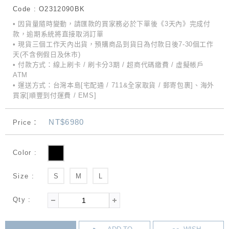
Code : O2312090BK
• 因貨量隨時變動，請匯款的買家務必於下單後《3天內》完成付
款，逾期系統將直接取消訂單
• 現貨三個工作天內出貨，預購商品到貨日為付款日後7-30個工作
天(不含例假日及休市)
• 付款方式：線上刷卡 / 刷卡分3期 / 超商代碼繳費 / 虛擬帳戶
ATM
• 運送方式：台灣本島[宅配通 / 711&全家取貨 / 郵寄包裹]、海外
買家[順豐到付運費 / EMS]
NT$6980
Price：
Color :
Size :
S
M
L
Qty :