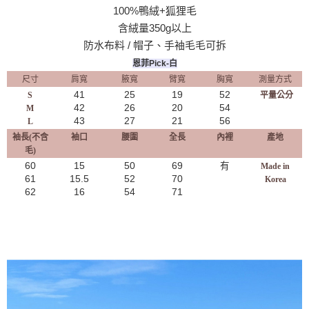
100%鴨絨+狐狸毛
含絨量350g以上
防水布料 / 帽子、手袖毛毛可拆
恩菲Pick-白
尺寸
肩寬
腋寬
臂寬
胸寬
測量方式
41
25
19
52
S
平量公分
42
26
20
54
M
43
27
21
56
L
袖長(不含
袖口
腰圍
全長
內裡
產地
毛)
60
15
50
69
有
Made in
61
15.5
52
70
Korea
62
16
54
71