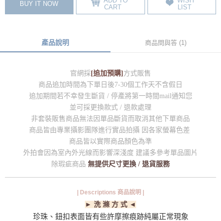
ADD TO
WISH
BUY IT NOW
CART
LIST
產品說明
商品問與答 (1)
官網採
[追加預購]
方式販售
商品追加時間為下單日後7-30個工作天不含假日
追加期間若不幸發生斷貨 / 停產將第一時間mail通知您
並可採更換款式 / 退款處理
非套裝販售商品無法因單品斷貨而取消其他下單商品
商品皆由專業攝影團隊進行實品拍攝 因各家螢幕色差
商品皆以實際商品顏色為準
外拍會因為室內外光線而影響深淺度 建議多參考單品圖片
除瑕疵商品
無提供尺寸更換 / 退貨服務
| Descriptions 商品說明 |
► 洗 滌 方 式 ◄
珍珠、鈕扣表面皆有些許摩擦痕跡純屬正常現象