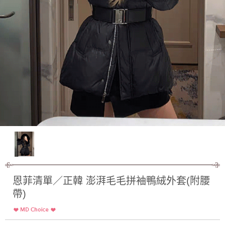
恩菲清單／正韓 澎湃毛毛拼袖鴨絨外套(附腰
帶)