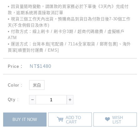
• 因貨量隨時變動，請匯款的買家務必於下單後《3天內》完成付
款，逾期系統將直接取消訂單
• 現貨三個工作天內出貨，預購商品到貨日為付款日後7-30個工作
天(不含例假日及休市)
• 付款方式：線上刷卡 / 刷卡分3期 / 超商代碼繳費 / 虛擬帳戶
ATM
• 運送方式：台灣本島[宅配通 / 711&全家取貨 / 郵寄包裹]、海外
買家[順豐到付運費 / EMS]
NT$1480
Price：
Color :
米白
Qty :
ADD TO
WISH
BUY IT NOW
CART
LIST