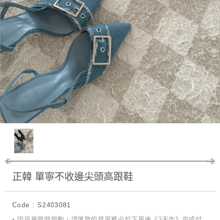
正韓 單寧不收邊尖頭高跟鞋
Code : S2403081
• 因貨量隨時變動，請匯款的買家務必於下單後《3天內》完成付