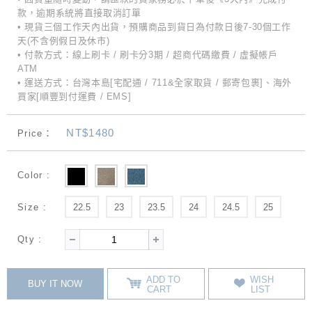
款，逾期系統將直接取消訂單
• 現貨三個工作天內出貨，預購商品到貨日為付款日後7-30個工作
天(不含例假日及休市)
• 付款方式：線上刷卡 / 刷卡分3期 / 超商代碼繳費 / 虛擬帳戶
ATM
• 運送方式：台灣本島[宅配通 / 711&全家取貨 / 郵寄包裹]、海外
買家[順豐到付運費 / EMS]
NT$1480
Price：
Color :
Size :
22.5
23
23.5
24
24.5
25
Qty :
ADD TO
WISH
BUY IT NOW
CART
LIST