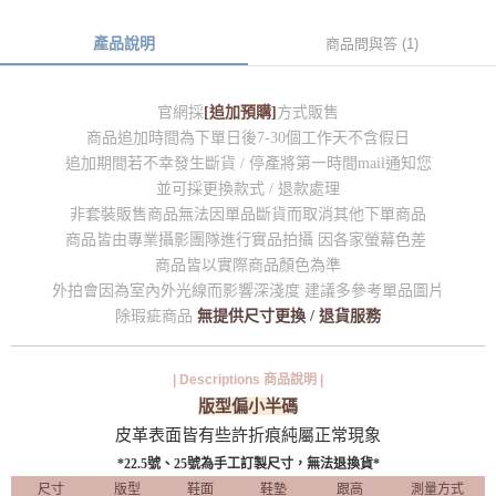
產品說明
商品問與答 (1)
官網採
[追加預購]
方式販售
商品追加時間為下單日後7-30個工作天不含假日
追加期間若不幸發生斷貨 / 停產將第一時間mail通知您
並可採更換款式 / 退款處理
非套裝販售商品無法因單品斷貨而取消其他下單商品
商品皆由專業攝影團隊進行實品拍攝 因各家螢幕色差
商品皆以實際商品顏色為準
外拍會因為室內外光線而影響深淺度 建議多參考單品圖片
除瑕疵商品
無提供尺寸更換 / 退貨服務
| Descriptions 商品說明 |
版型偏小半碼
皮革表面皆有些許折痕純屬正常現象
*22.5號、25號為手工訂製尺寸，無法退換貨*
尺寸
版型
鞋面
鞋墊
跟高
測量方式