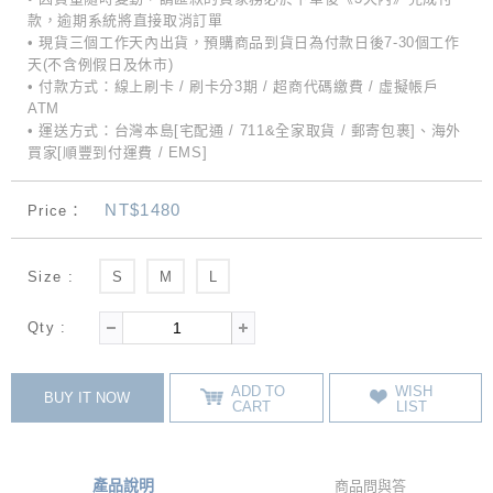
款，逾期系統將直接取消訂單
• 現貨三個工作天內出貨，預購商品到貨日為付款日後7-30個工作
天(不含例假日及休市)
• 付款方式：線上刷卡 / 刷卡分3期 / 超商代碼繳費 / 虛擬帳戶
ATM
• 運送方式：台灣本島[宅配通 / 711&全家取貨 / 郵寄包裹]、海外
買家[順豐到付運費 / EMS]
NT$1480
Price：
Size :
S
M
L
Qty :
ADD TO
WISH
BUY IT NOW
CART
LIST
產品說明
商品問與答