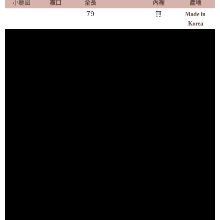
小腿圍
褲口
全長
內裡
產地
79
無
Made in
Korea