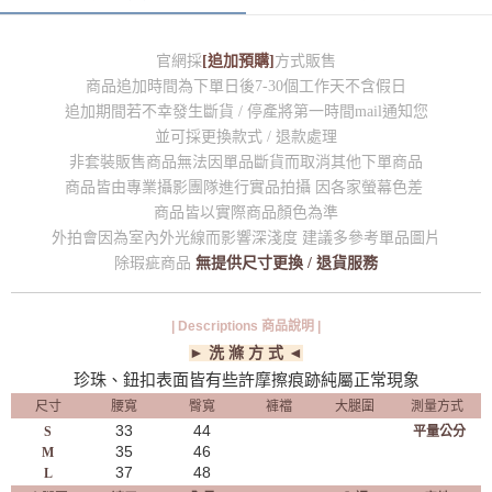
官網採
[追加預購]
方式販售
商品追加時間為下單日後7-30個工作天不含假日
追加期間若不幸發生斷貨 / 停產將第一時間mail通知您
並可採更換款式 / 退款處理
非套裝販售商品無法因單品斷貨而取消其他下單商品
商品皆由專業攝影團隊進行實品拍攝 因各家螢幕色差
商品皆以實際商品顏色為準
外拍會因為室內外光線而影響深淺度 建議多參考單品圖片
除瑕疵商品
無提供尺寸更換 / 退貨服務
| Descriptions 商品說明 |
► 洗 滌 方 式 ◄
珍珠、鈕扣表面皆有些許摩擦痕跡純屬正常現象
尺寸
腰寬
臀寬
褲襠
大腿圍
測量方式
33
44
S
平量公分
35
46
M
37
48
L