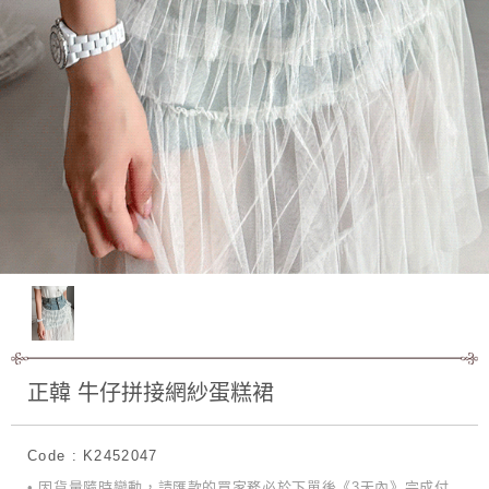
正韓 牛仔拼接網紗蛋糕裙
Code : K2452047
• 因貨量隨時變動，請匯款的買家務必於下單後《3天內》完成付