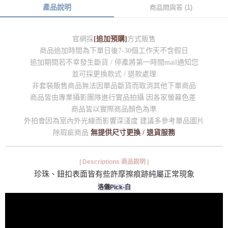
產品說明
商品問與答 (1)
官網採
[追加預購]
方式販售
商品追加時間為下單日後7-30個工作天不含假日
追加期間若不幸發生斷貨 / 停產將第一時間mail通知您
並可採更換款式 / 退款處理
非套裝販售商品無法因單品斷貨而取消其他下單商品
商品皆由專業攝影團隊進行實品拍攝 因各家螢幕色差
商品皆以實際商品顏色為準
外拍會因為室內外光線而影響深淺度 建議多參考單品圖片
除瑕疵商品
無提供尺寸更換 / 退貨服務
| Descriptions 商品說明 |
珍珠、鈕扣表面皆有些許摩擦痕跡純屬正常現象
洛儀Pick-白