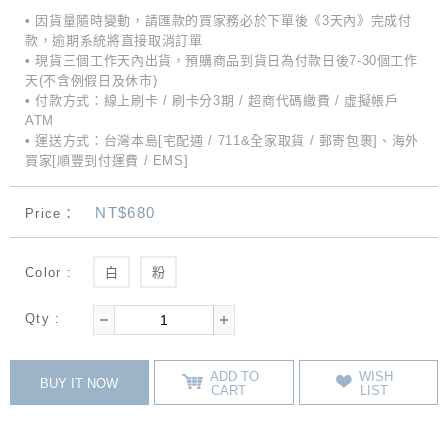
• 因貨量隨時變動，請匯款的買家務必於下單後《3天內》完成付
款，逾期系統將直接取消訂單
• 現貨三個工作天內出貨，預購商品到貨日為付款日後7-30個工作
天(不含例假日及休市)
• 付款方式：線上刷卡 / 刷卡分3期 / 超商代碼繳費 / 虛擬帳戶
ATM
• 運送方式：台灣本島[宅配通 / 711&全家取貨 / 郵寄包裹]、海外
買家[順豐到付運費 / EMS]
NT$680
Price：
Color :
白
粉
Qty :
ADD TO
WISH
BUY IT NOW
CART
LIST