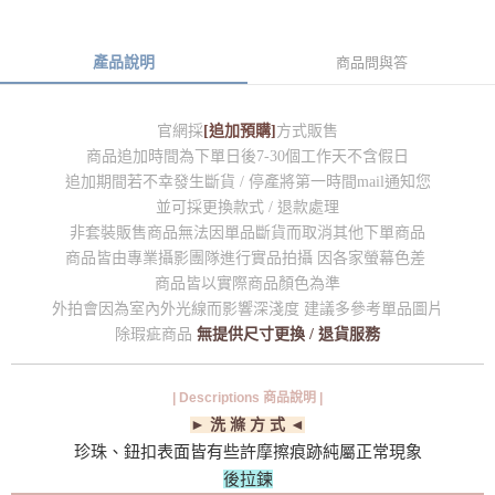
產品說明
商品問與答
官網採
[追加預購]
方式販售
商品追加時間為下單日後7-30個工作天不含假日
追加期間若不幸發生斷貨 / 停產將第一時間mail通知您
並可採更換款式 / 退款處理
非套裝販售商品無法因單品斷貨而取消其他下單商品
商品皆由專業攝影團隊進行實品拍攝 因各家螢幕色差
商品皆以實際商品顏色為準
外拍會因為室內外光線而影響深淺度 建議多參考單品圖片
除瑕疵商品
無提供尺寸更換 / 退貨服務
| Descriptions 商品說明 |
► 洗 滌 方 式 ◄
珍珠、鈕扣表面皆有些許摩擦痕跡純屬正常現象
後拉鍊