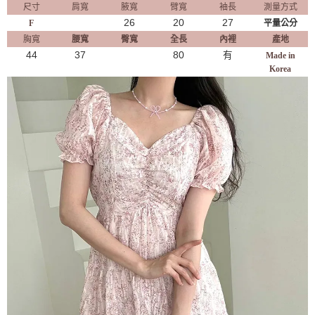
尺寸
肩寬
腋寬
臂寬
袖長
測量方式
26
20
27
F
平量公分
胸寬
腰寬
臀寬
全長
內裡
產地
44
37
80
有
Made in
Korea