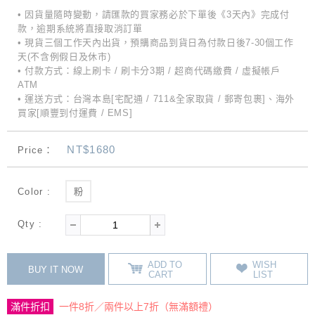
• 因貨量隨時變動，請匯款的買家務必於下單後《3天內》完成付
款，逾期系統將直接取消訂單
• 現貨三個工作天內出貨，預購商品到貨日為付款日後7-30個工作
天(不含例假日及休市)
• 付款方式：線上刷卡 / 刷卡分3期 / 超商代碼繳費 / 虛擬帳戶
ATM
• 運送方式：台灣本島[宅配通 / 711&全家取貨 / 郵寄包裹]、海外
買家[順豐到付運費 / EMS]
NT$1680
Price：
Color :
粉
Qty :
ADD TO
WISH
BUY IT NOW
CART
LIST
滿件折扣
一件8折／兩件以上7折（無滿額禮）