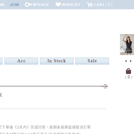
0
﹝
0
﹞
衣
必於下單後《3天內》完成付款，逾期系統將直接取消訂單