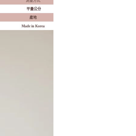
測量方式
平量公分
產地
Made in Korea