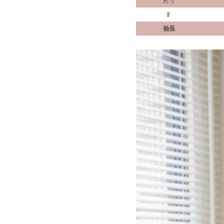
尺寸
F
袖長