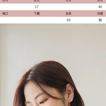
肩寬
腋寬
臂寬
胸寬
17
40
袖口
下擺
全長
內裡
43
無