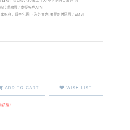
日為付款日後7-30個工作天(不含例假日及休市)
超商代碼繳費 / 虛擬帳戶ATM
全家取貨 / 郵寄包裹]、海外買家[順豐到付運費 / EMS]
ADD TO CART
WISH LIST
滿額禮）