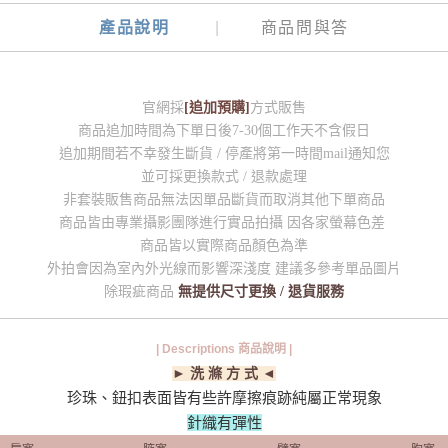
產品說明
商品問與答
官網採
[追加預購]
方式販售
商品追加時間為下單日後7-30個工作天不含假日
追加期間若不幸發生斷貨 / 停產將第一時間mail通知您
並可採更換款式 / 退款處理
非套裝販售商品無法因單品斷貨而取消其他下單商品
商品皆由專業攝影團隊進行實品拍攝 因各家螢幕色差
商品皆以實際商品顏色為準
外拍會因為室內外光線而影響深淺度 建議多參考單品圖片
除瑕疵商品
無提供尺寸更換 / 退貨服務
| Descriptions 商品說明 |
► 洗 滌 方 式 ◄
珍珠、鈕扣表面皆有些許摩擦痕跡純屬正常現象
針織有彈性