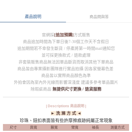
產品說明
商品問與答
官網採
[追加預購]
方式販售
商品追加時間為下單日後7-30個工作天不含假日
追加期間若不幸發生斷貨 / 停產將第一時間mail通知您
並可採更換款式 / 退款處理
非套裝販售商品無法因單品斷貨而取消其他下單商品
商品皆由專業攝影團隊進行實品拍攝 因各家螢幕色差
商品皆以實際商品顏色為準
外拍會因為室內外光線而影響深淺度 建議多參考單品圖片
除瑕疵商品
無提供尺寸更換 / 退貨服務
| Descriptions 商品說明 |
► 洗 滌 方 式 ◄
珍珠、鈕扣表面皆有些許摩擦痕跡純屬正常現象
尺寸
肩寬
腋寬
臂寬
袖長
測量方式