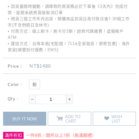
• 因貨量隨時變動，請匯款的買家務必於下單後《3天內》完成付
款，逾期系統將直接取消訂單
• 現貨三個工作天內出貨，預購商品到貨日為付款日後7-30個工作
天(不含例假日及休市)
• 付款方式：線上刷卡 / 刷卡分3期 / 超商代碼繳費 / 虛擬帳戶
ATM
• 運送方式：台灣本島[宅配通 / 711&全家取貨 / 郵寄包裹]、海外
買家[順豐到付運費 / EMS]
NT$1480
Price：
Color :
粉
Qty :
ADD TO
WISH
BUY IT NOW
CART
LIST
滿件折扣
一件8折／兩件以上7折（無滿額禮）