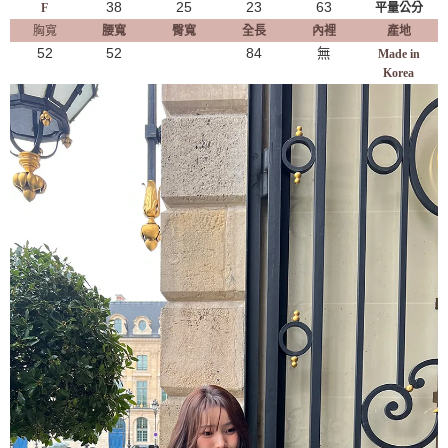
38
25
23
63
F
平量公分
胸寬
腰寬
臀寬
全長
內裡
產地
52
52
84
無
Made in
Korea