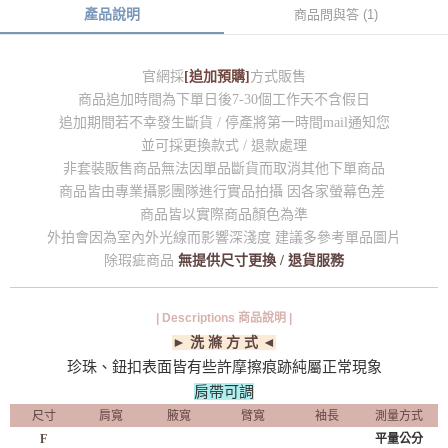
產品說明
商品問與答 (1)
官網採
[追加預購]
方式販售
商品追加時間為下單日後7-30個工作天不含假日
追加期間若不幸發生斷貨 / 停產將第一時間mail通知您
並可採更換款式 / 退款處理
非套裝販售商品無法因單品斷貨而取消其他下單商品
商品皆由專業攝影團隊進行實品拍攝 因各家螢幕色差
商品皆以實際商品顏色為準
外拍會因為室內外光線而影響深淺度 建議多參考單品圖片
除瑕疵商品
無提供尺寸更換 / 退貨服務
| Descriptions 商品說明 |
► 洗 滌 方 式 ◄
珍珠、鈕扣表面皆有些許摩擦痕跡純屬正常現象
肩帶可調
尺寸
肩寬
腋寬
臂寬
袖長
測量方式
F
平量公分