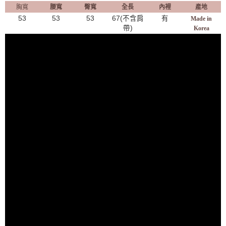
胸寬
腰寬
臀寬
全長
內裡
產地
53
53
53
67(不含肩
有
Made in
帶)
Korea