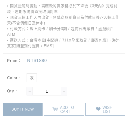
• 因貨量隨時變動，請匯款的買家務必於下單後《3天內》完成付
款，逾期系統將直接取消訂單
• 現貨三個工作天內出貨，預購商品到貨日為付款日後7-30個工作
天(不含例假日及休市)
• 付款方式：線上刷卡 / 刷卡分3期 / 超商代碼繳費 / 虛擬帳戶
ATM
• 運送方式：台灣本島[宅配通 / 711&全家取貨 / 郵寄包裹]、海外
買家[順豐到付運費 / EMS]
NT$1880
Price：
Color :
灰
Qty :
ADD TO
WISH
BUY IT NOW
CART
LIST