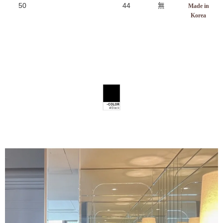
50
44
無
Made in
Korea