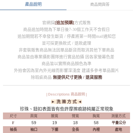
產品說明
商品問與答
官網採
[追加預購]
方式販售
商品追加時間為下單日後7-30個工作天不含假日
追加期間若不幸發生斷貨 / 停產將第一時間mail通知您
並可採更換款式 / 退款處理
非套裝販售商品無法因單品斷貨而取消其他下單商品
商品皆由專業攝影團隊進行實品拍攝 因各家螢幕色差
商品皆以實際商品顏色為準
外拍會因為室內外光線而影響深淺度 建議多參考單品圖片
除瑕疵商品
無提供尺寸更換 / 退貨服務
| Descriptions 商品說明 |
► 洗 滌 方 式 ◄
珍珠、鈕扣表面皆有些許摩擦痕跡純屬正常現象
尺寸
肩寬
腋寬
臂寬
胸寬
測量方式
59
19
18
58
F
平量公分
袖長
袖口
下擺
全長
內裡
產地