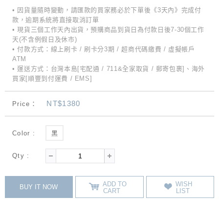
• 因貨量隨時變動，請匯款的買家務必於下單後《3天內》完成付
款，逾期系統將直接取消訂單
• 現貨三個工作天內出貨，預購商品到貨日為付款日後7-30個工作
天(不含例假日及休市)
• 付款方式：線上刷卡 / 刷卡分3期 / 超商代碼繳費 / 虛擬帳戶
ATM
• 運送方式：台灣本島[宅配通 / 711&全家取貨 / 郵寄包裹]、海外
買家[順豐到付運費 / EMS]
NT$1380
Price：
Color :
黑
Qty :
ADD TO
WISH
BUY IT NOW
CART
LIST