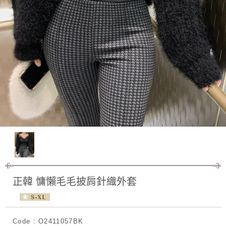
正韓 慵懶毛毛披肩針織外套
Code : O2411057BK