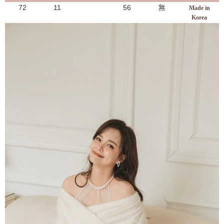
72
11
56
無
Made in
Korea