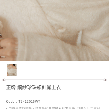
正韓 網紗珍珠領針織上衣
Code : T2412016WT
• 因貨量隨時變動，請匯款的買家務必於下單後《3天內》完成付