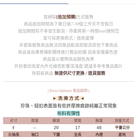
官網採
[追加預購]
方式販售
商品追加時間為下單日後7-30個工作天不含假日
追加期間若不幸發生斷貨 / 停產將第一時間mail通知您
並可採更換款式 / 退款處理
非套裝販售商品無法因單品斷貨而取消其他下單商品
商品皆由專業攝影團隊進行實品拍攝 因各家螢幕色差
商品皆以實際商品顏色為準
外拍會因為室內外光線而影響深淺度 建議多參考單品圖片
除瑕疵商品
無提供尺寸更換 / 退貨服務
| Descriptions 商品說明 |
► 洗 滌 方 式 ◄
珍珠、鈕扣表面皆有些許摩擦痕跡純屬正常現象
布料有彈性
尺寸
肩寬
腋寬
臂寬
胸寬
測量方式
--
20
17
48
F
平量公分
肩
袖長
袖口
下擺
全長
內裡
產地