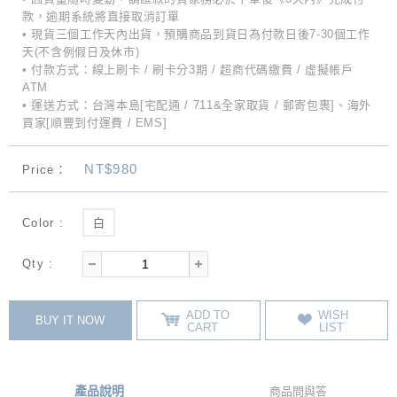
款，逾期系統將直接取消訂單
• 現貨三個工作天內出貨，預購商品到貨日為付款日後7-30個工作
天(不含例假日及休市)
• 付款方式：線上刷卡 / 刷卡分3期 / 超商代碼繳費 / 虛擬帳戶
ATM
• 運送方式：台灣本島[宅配通 / 711&全家取貨 / 郵寄包裹]、海外
買家[順豐到付運費 / EMS]
NT$980
Price：
Color :
白
Qty :
ADD TO
WISH
BUY IT NOW
CART
LIST
產品說明
商品問與答