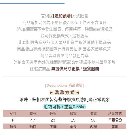
官網採
[追加預購]
方式販售
商品追加時間為下單日後7-30個工作天不含假日
追加期間若不幸發生斷貨 / 停產將第一時間mail通知您
並可採更換款式 / 退款處理
非套裝販售商品無法因單品斷貨而取消其他下單商品
商品皆由專業攝影團隊進行實品拍攝 因各家螢幕色差
商品皆以實際商品顏色為準
外拍會因為室內外光線而影響深淺度 建議多參考單品圖片
除瑕疵商品
無提供尺寸更換 / 退貨服務
| Descriptions 商品說明 |
► 洗 滌 方 式 ◄
珍珠、鈕扣表面皆有些許摩擦痕跡純屬正常現象
毛領可拆 / 重量0.65kg
尺寸
肩寬
腋寬
臂寬
胸寬
測量方式
47
23
15
56
F
平量公分
袖長
袖口
下擺
全長
內裡
產地