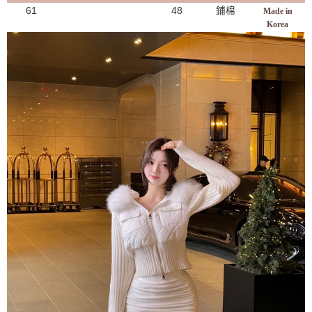
61
48
鋪棉
Made in
Korea