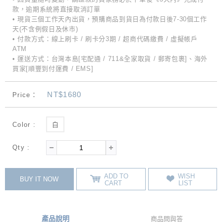
款，逾期系統將直接取消訂單
• 現貨三個工作天內出貨，預購商品到貨日為付款日後7-30個工作
天(不含例假日及休市)
• 付款方式：線上刷卡 / 刷卡分3期 / 超商代碼繳費 / 虛擬帳戶
ATM
• 運送方式：台灣本島[宅配通 / 711&全家取貨 / 郵寄包裹]、海外
買家[順豐到付運費 / EMS]
NT$1680
Price：
Color :
白
Qty :
ADD TO
WISH
BUY IT NOW
CART
LIST
產品說明
商品問與答