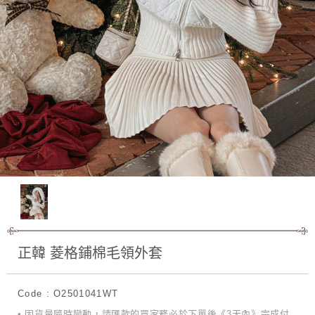
正韓 菱格鋪棉毛領外套
Code : O2501041WT
• 因貨量隨時變動，請匯款的買家務必於下單後《3天內》完成付