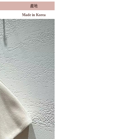
產地
Made in Korea