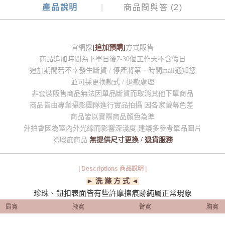
產品說明
商品問與答 (2)
官網採
[追加預購]
方式販售
商品追加時間為下單日後7-30個工作天不含假日
追加期間若不幸發生斷貨 / 停產將第一時間mail通知您
並可採更換款式 / 退款處理
非套裝販售商品無法因單品斷貨而取消其他下單商品
商品皆由專業攝影團隊進行實品拍攝 因各家螢幕色差
商品皆以實際商品顏色為準
外拍會因為室內外光線而影響深淺度 建議多參考單品圖片
除瑕疵商品
無提供尺寸更換 / 退貨服務
| Descriptions 商品說明 |
► 洗 滌 方 式 ◄
珍珠、鈕扣表面皆有些許摩擦痕跡純屬正常現象
肩寬
腋寬
臂寬
胸寬