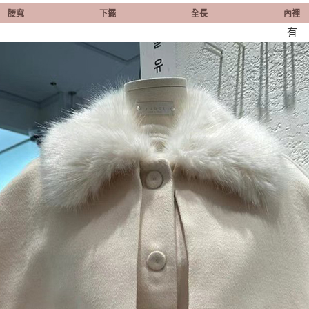
腰寬
下擺
全長
內裡
有