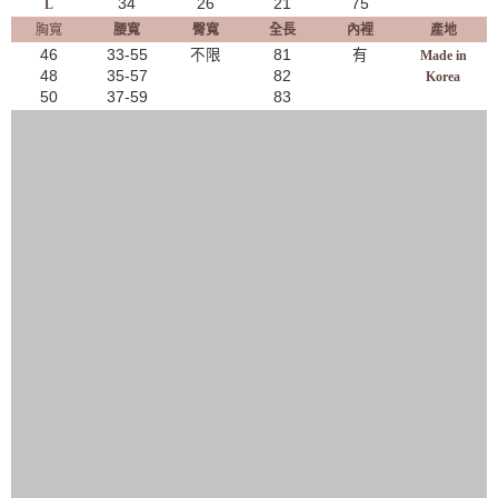
34
26
21
75
L
胸寬
腰寬
臀寬
全長
內裡
產地
46
33-55
不限
81
有
Made in
48
35-57
82
Korea
50
37-59
83