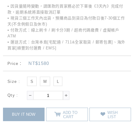
• 因貨量隨時變動，請匯款的買家務必於下單後《3天內》完成付
款，逾期系統將直接取消訂單
• 現貨三個工作天內出貨，預購商品到貨日為付款日後7-30個工作
天(不含例假日及休市)
• 付款方式：線上刷卡 / 刷卡分3期 / 超商代碼繳費 / 虛擬帳戶
ATM
• 運送方式：台灣本島[宅配通 / 711&全家取貨 / 郵寄包裹]、海外
買家[順豐到付運費 / EMS]
NT$1580
Price：
Size :
S
M
L
Qty :
ADD TO
WISH
BUY IT NOW
CART
LIST