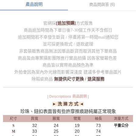
產品說明
商品問與答 (6)
官網採
[追加預購]
方式販售
商品追加時間為下單日後7-30個工作天不含假日
追加期間若不幸發生斷貨 / 停產將第一時間mail通知您
並可採更換款式 / 退款處理
非套裝販售商品無法因單品斷貨而取消其他下單商品
商品皆由專業攝影團隊進行實品拍攝 因各家螢幕色差
商品皆以實際商品顏色為準
外拍會因為室內外光線而影響深淺度 建議多參考單品圖片
除瑕疵商品
無提供尺寸更換 / 退貨服務
| Descriptions 商品說明 |
► 洗 滌 方 式 ◄
珍珠、鈕扣表面皆有些許摩擦痕跡純屬正常現象
尺寸
肩寬
腋寬
臂寬
袖長
測量方式
32
24
19
73
S
平量公分
33
25
20
74
M