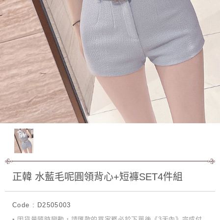
正韓 水藍毛呢圓領背心+短褲SET4件組
Code : D2505003
• 因貨量隨時變動，請匯款的買家務必於下單後《3天內》完成付