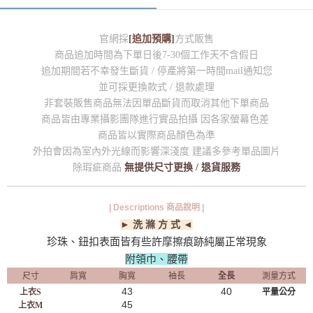
官網採
[追加預購]
方式販售
商品追加時間為下單日後7-30個工作天不含假日
追加期間若不幸發生斷貨 / 停產將第一時間mail通知您
並可採更換款式 / 退款處理
非套裝販售商品無法因單品斷貨而取消其他下單商品
商品皆由專業攝影團隊進行實品拍攝 因各家螢幕色差
商品皆以實際商品顏色為準
外拍會因為室內外光線而影響深淺度 建議多參考單品圖片
除瑕疵商品
無提供尺寸更換 / 退貨服務
| Descriptions 商品說明 |
► 洗 滌 方 式 ◄
珍珠、鈕扣表面皆有些許摩擦痕跡純屬正常現象
附領巾、腰帶
尺寸
肩寬
胸寬
袖長
全長
測量方式
43
40
上衣S
平量公分
45
上衣M