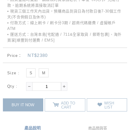
款，逾期系統將直接取消訂單
• 現貨三個工作天內出貨，預購商品到貨日為付款日後7-30個工作
天(不含例假日及休市)
• 付款方式：線上刷卡 / 刷卡分3期 / 超商代碼繳費 / 虛擬帳戶
ATM
• 運送方式：台灣本島[宅配通 / 711&全家取貨 / 郵寄包裹]、海外
買家[順豐到付運費 / EMS]
NT$2380
Price：
Size :
S
M
Qty :
ADD TO
WISH
BUY IT NOW
CART
LIST
產品說明
商品問與答