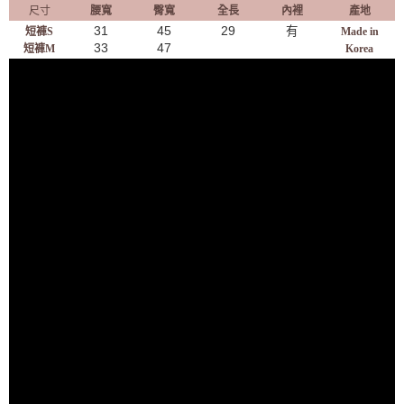
尺寸
腰寬
臀寬
全長
內裡
產地
31
45
29
有
短褲S
Made in
33
47
短褲M
Korea