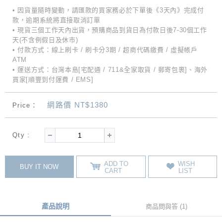
• 因貨量隨時變動，請匯款的買家務必於下單後《3天內》完成付
款，逾期系統將直接取消訂單
• 現貨三個工作天內出貨，預購商品到貨日為付款日後7-30個工作
天(不含例假日及休市)
• 付款方式：線上刷卡 / 刷卡分3期 / 超商代碼繳費 / 虛擬帳戶
ATM
• 運送方式：台灣本島[宅配通 / 711&全家取貨 / 郵寄包裹]、海外
買家[順豐到付運費 / EMS]
網路價 NT$1380
Price：
Qty :
ADD TO
WISH
BUY IT NOW
CART
LIST
產品說明
商品問與答 (1)