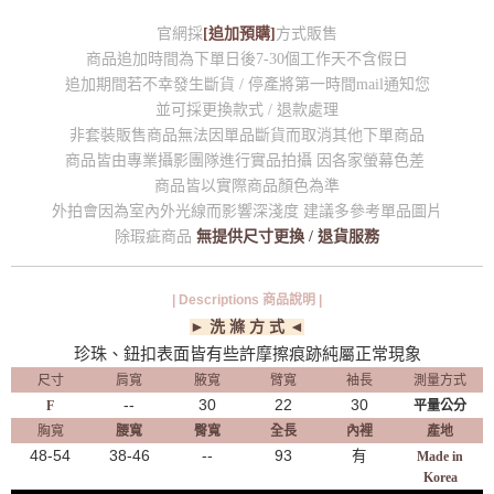
官網採
[追加預購]
方式販售
商品追加時間為下單日後7-30個工作天不含假日
追加期間若不幸發生斷貨 / 停產將第一時間mail通知您
並可採更換款式 / 退款處理
非套裝販售商品無法因單品斷貨而取消其他下單商品
商品皆由專業攝影團隊進行實品拍攝 因各家螢幕色差
商品皆以實際商品顏色為準
外拍會因為室內外光線而影響深淺度 建議多參考單品圖片
除瑕疵商品
無提供尺寸更換 / 退貨服務
| Descriptions 商品說明 |
► 洗 滌 方 式 ◄
珍珠、鈕扣表面皆有些許摩擦痕跡純屬正常現象
尺寸
肩寬
腋寬
臂寬
袖長
測量方式
--
30
22
30
F
平量公分
胸寬
腰寬
臀寬
全長
內裡
產地
48-54
38-46
--
93
有
Made in
Korea