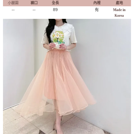
小腿圍
褲口
全長
內裡
產地
--
--
89
有
Made in
Korea