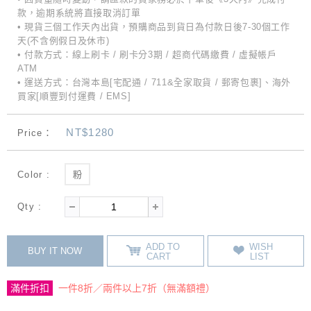
款，逾期系統將直接取消訂單
• 現貨三個工作天內出貨，預購商品到貨日為付款日後7-30個工作
天(不含例假日及休市)
• 付款方式：線上刷卡 / 刷卡分3期 / 超商代碼繳費 / 虛擬帳戶
ATM
• 運送方式：台灣本島[宅配通 / 711&全家取貨 / 郵寄包裹]、海外
買家[順豐到付運費 / EMS]
NT$1280
Price：
Color :
粉
Qty :
ADD TO
WISH
BUY IT NOW
CART
LIST
滿件折扣
一件8折／兩件以上7折（無滿額禮）