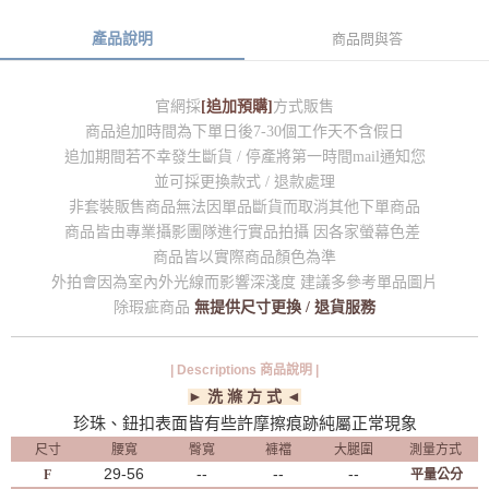
產品說明
商品問與答
官網採
[追加預購]
方式販售
商品追加時間為下單日後7-30個工作天不含假日
追加期間若不幸發生斷貨 / 停產將第一時間mail通知您
並可採更換款式 / 退款處理
非套裝販售商品無法因單品斷貨而取消其他下單商品
商品皆由專業攝影團隊進行實品拍攝 因各家螢幕色差
商品皆以實際商品顏色為準
外拍會因為室內外光線而影響深淺度 建議多參考單品圖片
除瑕疵商品
無提供尺寸更換 / 退貨服務
| Descriptions 商品說明 |
► 洗 滌 方 式 ◄
珍珠、鈕扣表面皆有些許摩擦痕跡純屬正常現象
尺寸
腰寬
臀寬
褲襠
大腿圍
測量方式
29-56
--
--
--
F
平量公分