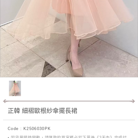
正韓 細褶歐根紗傘擺長裙
Code : K2506030PK
• 因貨量隨時變動，請匯款的買家務必於下單後《3天內》完成付