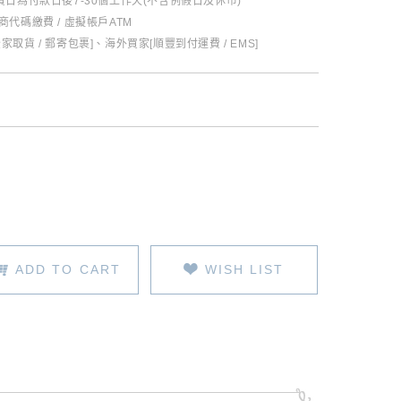
日為付款日後7-30個工作天(不含例假日及休市)
超商代碼繳費 / 虛擬帳戶ATM
全家取貨 / 郵寄包裹]、海外買家[順豐到付運費 / EMS]
ADD TO CART
WISH LIST