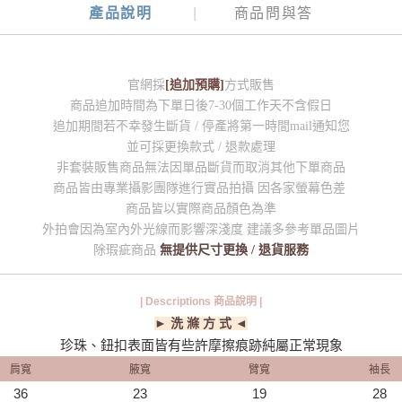
產品說明
商品問與答
官網採
[追加預購]
方式販售
商品追加時間為下單日後7-30個工作天不含假日
追加期間若不幸發生斷貨 / 停產將第一時間mail通知您
並可採更換款式 / 退款處理
非套裝販售商品無法因單品斷貨而取消其他下單商品
商品皆由專業攝影團隊進行實品拍攝 因各家螢幕色差
商品皆以實際商品顏色為準
外拍會因為室內外光線而影響深淺度 建議多參考單品圖片
除瑕疵商品
無提供尺寸更換 / 退貨服務
| Descriptions 商品說明 |
► 洗 滌 方 式 ◄
珍珠、鈕扣表面皆有些許摩擦痕跡純屬正常現象
肩寬
腋寬
臂寬
袖長
36
23
19
28