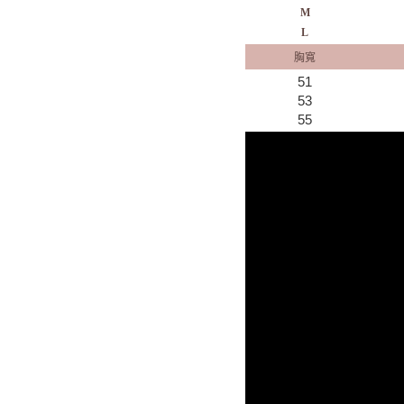
M
L
胸寬
51
53
55