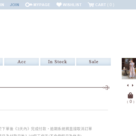
0
﹝
0
﹞
必於下單後《3天內》完成付款，逾期系統將直接取消訂單