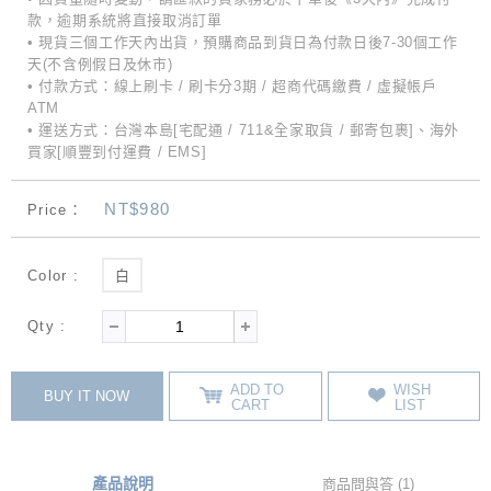
款，逾期系統將直接取消訂單
• 現貨三個工作天內出貨，預購商品到貨日為付款日後7-30個工作
天(不含例假日及休市)
• 付款方式：線上刷卡 / 刷卡分3期 / 超商代碼繳費 / 虛擬帳戶
ATM
• 運送方式：台灣本島[宅配通 / 711&全家取貨 / 郵寄包裹]、海外
買家[順豐到付運費 / EMS]
NT$980
Price：
Color :
白
Qty :
ADD TO
WISH
BUY IT NOW
CART
LIST
產品說明
商品問與答 (1)