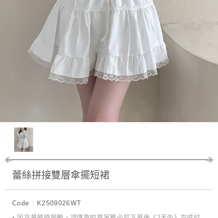
蕾絲拼接雙層傘擺短裙
Code : K2509026WT
• 因貨量隨時變動，請匯款的買家務必於下單後《3天內》完成付