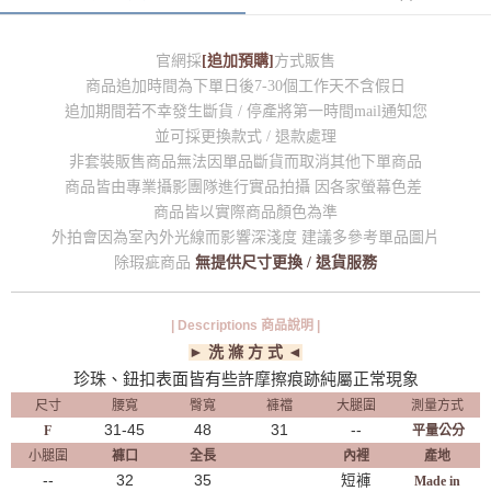
官網採
[追加預購]
方式販售
商品追加時間為下單日後7-30個工作天不含假日
追加期間若不幸發生斷貨 / 停產將第一時間mail通知您
並可採更換款式 / 退款處理
非套裝販售商品無法因單品斷貨而取消其他下單商品
商品皆由專業攝影團隊進行實品拍攝 因各家螢幕色差
商品皆以實際商品顏色為準
外拍會因為室內外光線而影響深淺度 建議多參考單品圖片
除瑕疵商品
無提供尺寸更換 / 退貨服務
| Descriptions 商品說明 |
► 洗 滌 方 式 ◄
珍珠、鈕扣表面皆有些許摩擦痕跡純屬正常現象
尺寸
腰寬
臀寬
褲襠
大腿圍
測量方式
31-45
48
31
--
F
平量公分
小腿圍
褲口
全長
內裡
產地
--
32
35
短褲
Made in