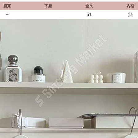
腰寬
下擺
全長
內裡
--
51
無