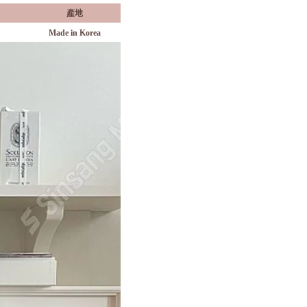
產地
Made in Korea