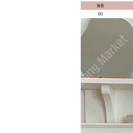
袖長
60