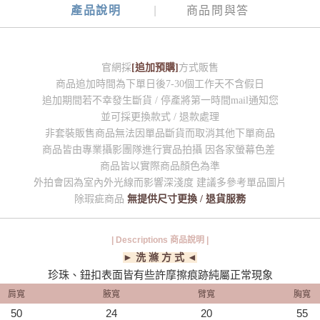
產品說明
商品問與答
官網採
[追加預購]
方式販售
商品追加時間為下單日後7-30個工作天不含假日
追加期間若不幸發生斷貨 / 停產將第一時間mail通知您
並可採更換款式 / 退款處理
非套裝販售商品無法因單品斷貨而取消其他下單商品
商品皆由專業攝影團隊進行實品拍攝 因各家螢幕色差
商品皆以實際商品顏色為準
外拍會因為室內外光線而影響深淺度 建議多參考單品圖片
除瑕疵商品
無提供尺寸更換 / 退貨服務
| Descriptions 商品說明 |
► 洗 滌 方 式 ◄
珍珠、鈕扣表面皆有些許摩擦痕跡純屬正常現象
肩寬
腋寬
臂寬
胸寬
50
24
20
55