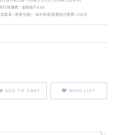
日為付款日後7-30個工作天(不含例假日及休市)
超商代碼繳費 / 虛擬帳戶ATM
全家取貨 / 郵寄包裹]、海外買家[順豐到付運費 / EMS]
ADD TO CART
WISH LIST