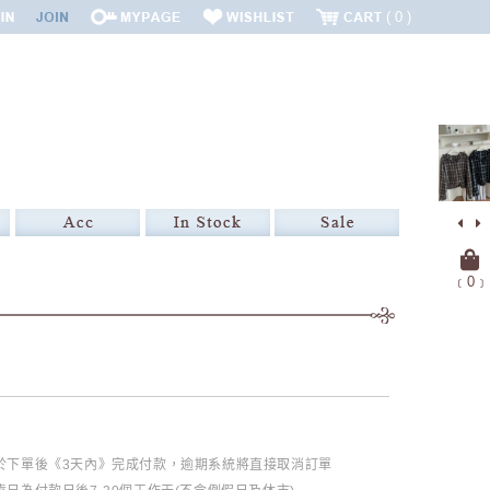
0
﹝
0
﹞
必於下單後《3天內》完成付款，逾期系統將直接取消訂單