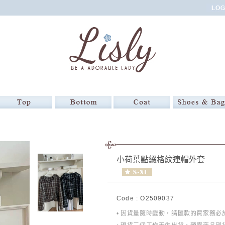
小荷葉點綴格紋連帽外套
Code : O2509037
• 因貨量隨時變動，請匯款的買家務