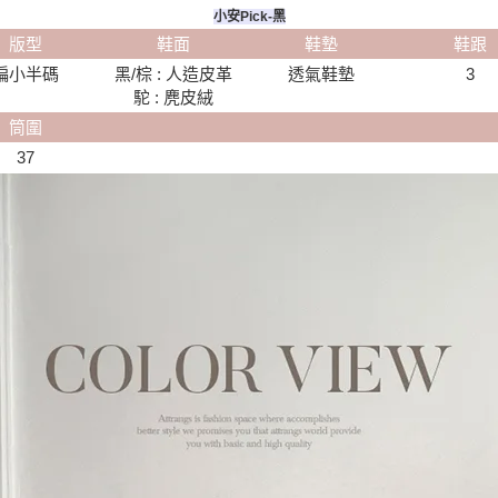
小安Pick-黑
版型
鞋面
鞋墊
鞋跟
偏小半碼
黑/棕 : 人造皮革
透氣鞋墊
3
駝 : 麂皮絨
筒圍
37