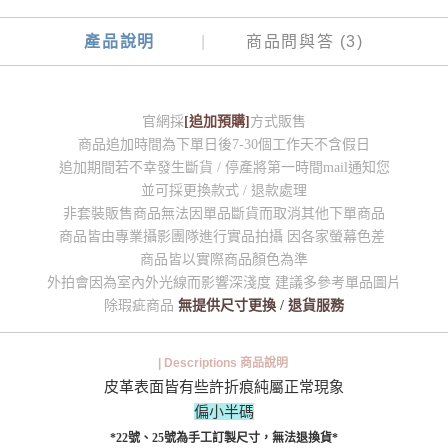
產品說明
商品問與答 (3)
官網採
[追加預購]
方式販售
商品追加時間為下單日後7-30個工作天不含假日
追加期間若不幸發生斷貨 / 停產將第一時間mail通知您
並可採更換款式 / 退款處理
非套裝販售商品無法因單品斷貨而取消其他下單商品
商品皆由專業攝影團隊進行實品拍攝 因各家螢幕色差
商品皆以實際商品顏色為準
外拍會因為室內外光線而影響深淺度 建議多參考單品圖片
除瑕疵商品
無提供尺寸更換 / 退貨服務
| Descriptions 商品說明
皮革表面皆有些許折痕純屬正常現象
偏小半碼
*22號、25號為手工訂製尺寸，無法退換貨*