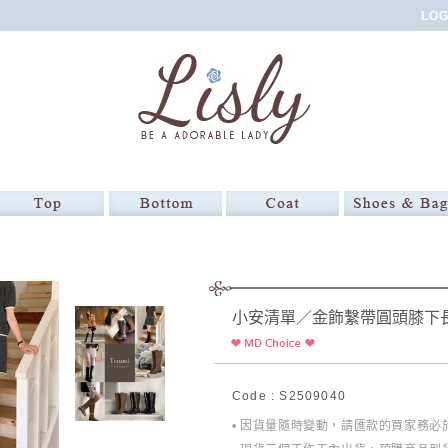
小安清單／金飾繫帶圓頭膝下
Code : S2509040
• 因貨量隨時變動，請匯款的買家務