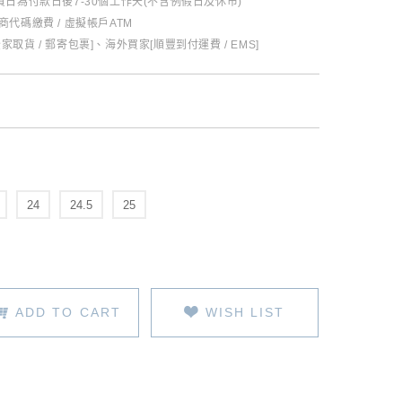
日為付款日後7-30個工作天(不含例假日及休市)
超商代碼繳費 / 虛擬帳戶ATM
全家取貨 / 郵寄包裹]、海外買家[順豐到付運費 / EMS]
24
24.5
25
ADD TO CART
WISH LIST