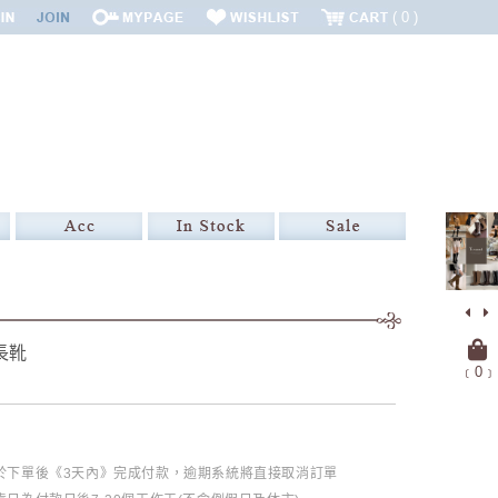
0
長靴
﹝
0
﹞
必於下單後《3天內》完成付款，逾期系統將直接取消訂單