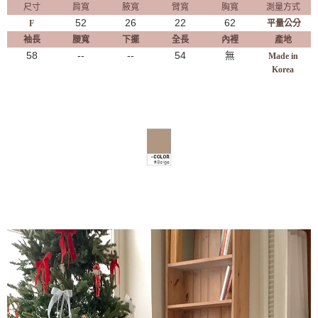
尺寸
肩寬
腋寬
臂寬
胸寬
測量方式
52
26
22
62
F
平量公分
袖長
腰寬
下擺
全長
內裡
產地
58
--
--
54
無
Made in
Korea