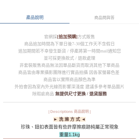
產品說明
商品問與答
官網採
[追加預購]
方式販售
商品追加時間為下單日後7-30個工作天不含假日
追加期間若不幸發生斷貨 / 停產將第一時間mail通知您
並可採更換款式 / 退款處理
非套裝販售商品無法因單品斷貨而取消其他下單商品
商品皆由專業攝影團隊進行實品拍攝 因各家螢幕色差
商品皆以實際商品顏色為準
外拍會因為室內外光線而影響深淺度 建議多參考單品圖片
除瑕疵商品
無提供尺寸更換 / 退貨服務
| Descriptions 商品說明 |
► 洗 滌 方 式 ◄
珍珠、鈕扣表面皆有些許摩擦痕跡純屬正常現象
重量1.1kg