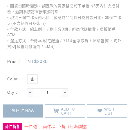
• 因貨量隨時變動，請匯款的買家務必於下單後《3天內》完成付
款，逾期系統將直接取消訂單
• 現貨三個工作天內出貨，預購商品到貨日為付款日後7-30個工作
天(不含例假日及休市)
• 付款方式：線上刷卡 / 刷卡分3期 / 超商代碼繳費 / 虛擬帳戶
ATM
• 運送方式：台灣本島[宅配通 / 711&全家取貨 / 郵寄包裹]、海外
買家[順豐到付運費 / EMS]
NT$2080
Price：
Color :
杏
Qty :
ADD TO
WISH
BUY IT NOW
CART
LIST
滿件折扣
一件8折／兩件以上7折（無滿額禮）