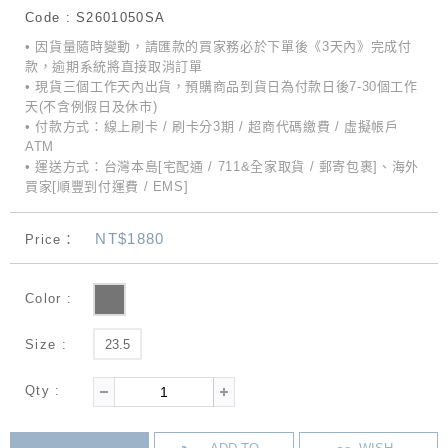
Code : S2601050SA
• 因貨量隨時變動，請匯款的買家務必於下單後《3天內》完成付
款，逾期系統將直接取消訂單
• 現貨三個工作天內出貨，預購商品到貨日為付款日後7-30個工作
天(不含例假日及休市)
• 付款方式：線上刷卡 / 刷卡分3期 / 超商代碼繳費 / 虛擬帳戶
ATM
• 運送方式：台灣本島[宅配通 / 711&全家取貨 / 郵寄包裹]、海外
買家[順豐到付運費 / EMS]
NT$1880
Price：
Color :
Size :
23.5
Qty :