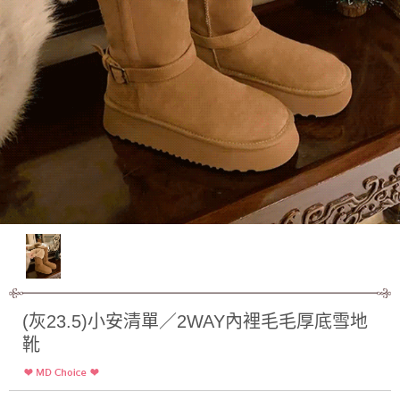
(灰23.5)小安清單／2WAY內裡毛毛厚底雪地
靴