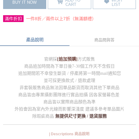
ADD TO
WISH
BUY IT NOW
CART
LIST
滿件折扣
一件8折／兩件以上7折（無滿額禮）
產品說明
商品問與答
官網採
[追加預購]
方式販售
商品追加時間為下單日後7-30個工作天不含假日
追加期間若不幸發生斷貨 / 停產將第一時間mail通知您
並可採更換款式 / 退款處理
非套裝販售商品無法因單品斷貨而取消其他下單商品
商品皆由專業攝影團隊進行實品拍攝 因各家螢幕色差
商品皆以實際商品顏色為準
外拍會因為室內外光線而影響深淺度 建議多參考單品圖片
除瑕疵商品
無提供尺寸更換 / 退貨服務
| Descriptions 商品說明