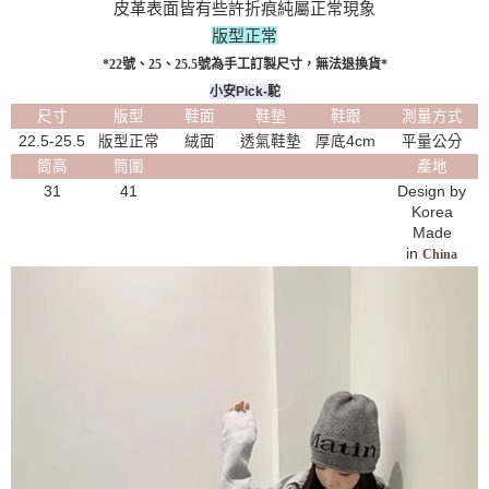
皮革表面皆有些許折痕純屬正常現象
版型正常
*22號、25、25.5號為手工訂製尺寸，無法退換貨*
小安Pick-駝
尺寸
版型
鞋面
鞋墊
鞋跟
測量方式
22.5-25.5
版型正常
絨面
透氣鞋墊
厚底4cm
平量公分
筒高
筒圍
產地
31
41
Design by
Korea
Made
in
China