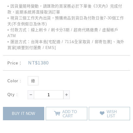
• 因貨量隨時變動，請匯款的買家務必於下單後《3天內》完成付
款，逾期系統將直接取消訂單
• 現貨三個工作天內出貨，預購商品到貨日為付款日後7-30個工作
天(不含例假日及休市)
• 付款方式：線上刷卡 / 刷卡分3期 / 超商代碼繳費 / 虛擬帳戶
ATM
• 運送方式：台灣本島[宅配通 / 711&全家取貨 / 郵寄包裹]、海外
買家[順豐到付運費 / EMS]
NT$1380
Price：
Color :
綠
Qty :
ADD TO
WISH
BUY IT NOW
CART
LIST