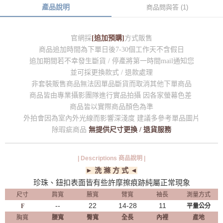
產品說明
商品問與答 (1)
官網採
[追加預購]
方式販售
商品追加時間為下單日後7-30個工作天不含假日
追加期間若不幸發生斷貨 / 停產將第一時間mail通知您
並可採更換款式 / 退款處理
非套裝販售商品無法因單品斷貨而取消其他下單商品
商品皆由專業攝影團隊進行實品拍攝 因各家螢幕色差
商品皆以實際商品顏色為準
外拍會因為室內外光線而影響深淺度 建議多參考單品圖片
除瑕疵商品
無提供尺寸更換 / 退貨服務
| Descriptions 商品說明 |
► 洗 滌 方 式 ◄
珍珠、鈕扣表面皆有些許摩擦痕跡純屬正常現象
尺寸
肩寬
腋寬
臂寬
袖長
測量方式
--
22
14-28
11
F
平量公分
胸寬
腰寬
臀寬
全長
內裡
產地