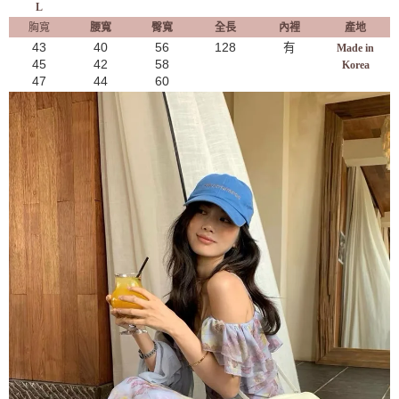
L
胸寬
腰寬
臀寬
全長
內裡
產地
43
40
56
128
有
Made in
45
42
58
Korea
47
44
60