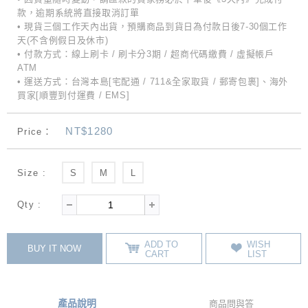
款，逾期系統將直接取消訂單
• 現貨三個工作天內出貨，預購商品到貨日為付款日後7-30個工作
天(不含例假日及休市)
• 付款方式：線上刷卡 / 刷卡分3期 / 超商代碼繳費 / 虛擬帳戶
ATM
• 運送方式：台灣本島[宅配通 / 711&全家取貨 / 郵寄包裹]、海外
買家[順豐到付運費 / EMS]
NT$1280
Price：
Size :
S
M
L
Qty :
ADD TO
WISH
BUY IT NOW
CART
LIST
產品說明
商品問與答