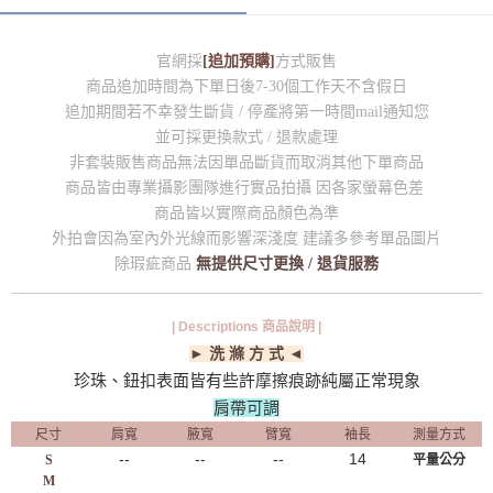
官網採
[追加預購]
方式販售
商品追加時間為下單日後7-30個工作天不含假日
追加期間若不幸發生斷貨 / 停產將第一時間mail通知您
並可採更換款式 / 退款處理
非套裝販售商品無法因單品斷貨而取消其他下單商品
商品皆由專業攝影團隊進行實品拍攝 因各家螢幕色差
商品皆以實際商品顏色為準
外拍會因為室內外光線而影響深淺度 建議多參考單品圖片
除瑕疵商品
無提供尺寸更換 / 退貨服務
| Descriptions 商品說明 |
► 洗 滌 方 式 ◄
珍珠、鈕扣表面皆有些許摩擦痕跡純屬正常現象
肩帶可調
尺寸
肩寬
腋寬
臂寬
袖長
測量方式
--
--
--
14
S
平量公分
M